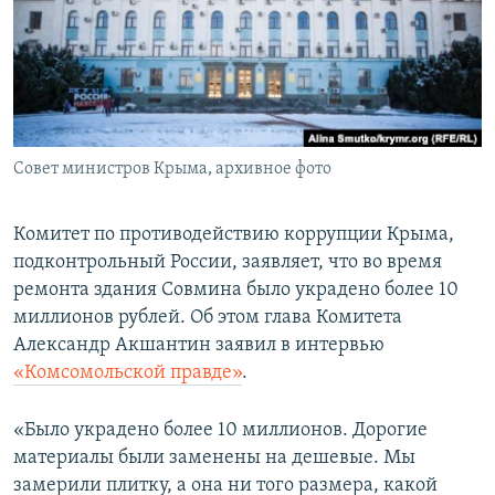
ПРИСОЕДИНЯЙТЕСЬ!
ПОБЕДИТЕЛЕЙ НЕ СУДЯТ?
КРЫМ.НЕПОКОРЕННЫЙ
ELIFBE
УКРАИНСКАЯ ПРОБЛЕМА КРЫМА
Все сайты RFE/RL
Совет министров Крыма, архивное фото
Комитет по противодействию коррупции Крыма,
подконтрольный России, заявляет, что во время
ремонта здания Совмина было украдено более 10
миллионов рублей. Об этом глава Комитета
Александр Акшантин заявил в интервью
«Комсомольской правде»
.
«Было украдено более 10 миллионов. Дорогие
материалы были заменены на дешевые. Мы
замерили плитку, а она ни того размера, какой