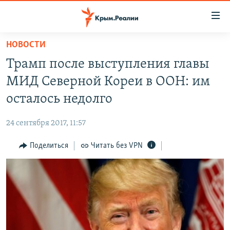
Доступность
ссылки
Вернуться
НОВОСТИ
к
НОВОСТИ
Трамп после выступления главы
основному
СПЕЦПРОЕКТЫ
содержанию
МИД Северной Кореи в ООН: им
ВОДА
Вернутся
ГРУЗ 200
осталось недолго
к
ИСТОРИЯ
КАРТА ВОЕННЫХ ОБЪЕКТОВ КРЫМА
главной
24 сентября 2017, 11:57
ЕЩЕ
11 ЛЕТ ОККУПАЦИИ КРЫМА. 11 ИСТОРИЙ СОПРОТИВЛЕНИЯ
навигации
Вернутся
Поделиться
Читать без VPN
РАДІО СВОБОДА
ИНТЕРАКТИВ
к
КАК ОБОЙТИ БЛОКИРОВКУ
ИНФОГРАФИКА
поиску
ТЕЛЕПРОЕКТ КРЫМ.РЕАЛИИ
Українською
СОВЕТЫ ПРАВОЗАЩИТНИКОВ
Qırımtatar
ПРОПАВШИЕ БЕЗ ВЕСТИ