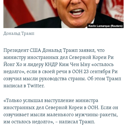
ПРИСОЕДИНЯЙТЕСЬ!
ПОБЕДИТЕЛЕЙ НЕ СУДЯТ?
КРЫМ.НЕПОКОРЕННЫЙ
ELIFBE
Дональд Трамп
УКРАИНСКАЯ ПРОБЛЕМА КРЫМА
Все сайты RFE/RL
Президент США Дональд Трамп заявил, что
министру иностранных дел Северной Кореи Ри
Йонг Хо и лидеру КНДР Ким Чен Ыну «осталось
недолго», если в своей речи в ООН 23 сентября Ри
озвучил мысли руководства страны. Об этом Трамп
написал в Twitter.
«Только услышал выступление министра
иностранных дел Северной Кореи в ООН. Если он
озвучивает мысли маленького мужчины-ракеты,
им осталось недолго», – написал Трамп.