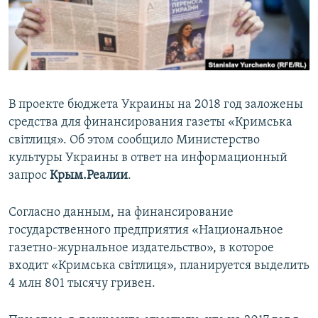
ПРИСОЕДИНЯЙТЕСЬ!
ПОБЕДИТЕЛЕЙ НЕ СУДЯТ?
КРЫМ.НЕПОКОРЕННЫЙ
ELIFBE
УКРАИНСКАЯ ПРОБЛЕМА КРЫМА
В проекте бюджета Украины на 2018 год заложены
Все сайты RFE/RL
средства для финансирования газеты «Кримська
світлиця». Об этом сообщило Министерство
культуры Украины в ответ на информационный
запрос
Крым.Реалии
.
Согласно данным, на финансирование
государственного предприятия «Национальное
газетно-журнальное издательство», в которое
входит «Кримська світлиця», планируется выделить
4 млн 801 тысячу гривен.