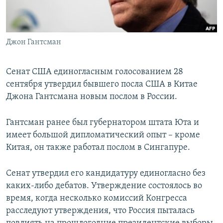
ПРИСОЕДИНЯЙТЕСЬ!
ПОБЕДИТЕЛЕЙ НЕ СУДЯТ?
КРЫМ.НЕПОКОРЕННЫЙ
Джон Гантсман
ELIFBE
УКРАИНСКАЯ ПРОБЛЕМА КРЫМА
Сенат США единогласным голосованием 28
Все сайты RFE/RL
сентября утвердил бывшего посла США в Китае
Джона Гантсмана новым послом в России.
Гантсман ранее был губернатором штата Юта и
имеет большой дипломатический опыт – кроме
Китая, он также работал послом в Сингапуре.
Сенат утвердил его кандидатуру единогласно без
каких-либо дебатов. Утверждение состоялось во
время, когда несколько комиссий Конгресса
расследуют утверждения, что Россия пыталась