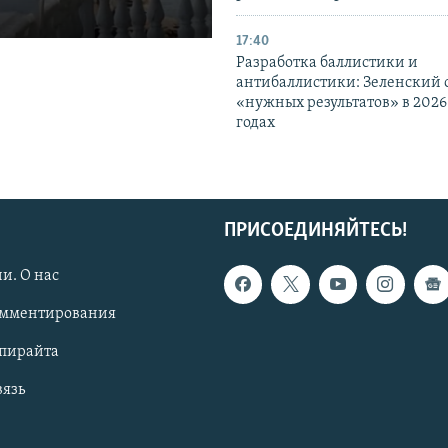
17:40
Разработка баллистики и
антибаллистики: Зеленский
«нужных результатов» в 2026
годах
ПРИСОЕДИНЯЙТЕСЬ!
и. О нас
омментирования
опирайта
вязь