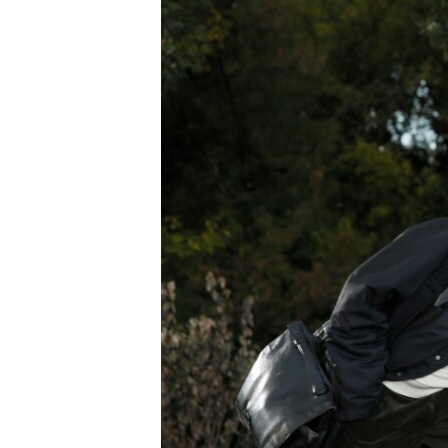
ПОБЕДИТЕЛЕЙ НЕ СУДЯТ?
КРЫМ.НЕПОКОРЕННЫЙ
ELIFBE
УКРАИНСКАЯ ПРОБЛЕМА КРЫМА