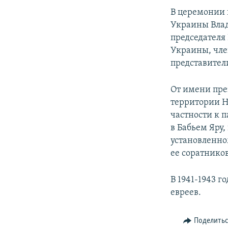
В церемонии 
Украины Влад
председателя
Украины, чле
представител
От имени пре
территории Н
частности к 
в Бабьем Яру
установленно
ее соратников
В 1941-1943 г
евреев.
Поделить