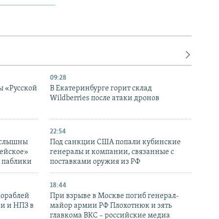
09:28
ы «Русской
В Екатеринбурге горит склад
Wildberries после атаки дронов
22:54
 слышны
Под санкции США попали кубинские
дейское»
генералы и компании, связанные с
– паблики
поставками оружия из РФ
18:44
кораблей
При взрыве в Москве погиб генерал-
и и НПЗ в
майор армии РФ Плохотнюк и зять
главкома ВКС – российские медиа