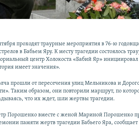
ентября проходят траурные мероприятия в 76-ю годовщ
трелов в Бабьем Яру. К месту трагедии состоялось тра
ориальный центр Холокоста «Бабий Яр» инициирова
ория имеет значения».
лча прошли от пересечения улиц Мельникова и Дорог
ти». Таким образом, они повторили маршрут, по которо
адываясь, что их ждет, шли жертвы трагедии.
етр Порошенко вместе с женой Мариной Порошенко п
ремонии памяти жертв трагедии Бабьего Яра, сообщает 