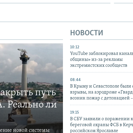
НОВОСТИ
10:12
YouTube заблокировал канал
общины» из-за рекламы
экстремистских сообществ
08:44
В Крыму и Севастополе были
закрыть путь
взрывы, на аэродроме «Гвар
возник пожар с детонацией 
. Реально ли
19:15
В СБУ заявили о поражении 
береговой охраны ФСБ в Керч
ление новой системы
российском Ярославле