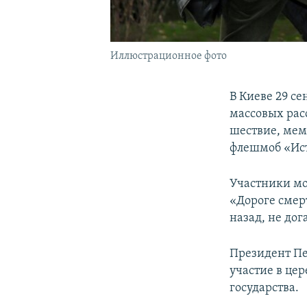
Иллюстрационное фото
В Киеве 29 с
массовых расс
шествие, мем
флешмоб «Ист
Участники мо
«Дороге смер
назад, не дог
Президент П
участие в це
государства.