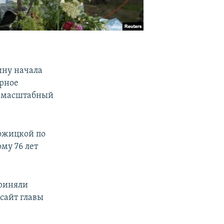
ину начала
урное
л масштабный
ожицкой по
му 76 лет
риняли
сайт главы