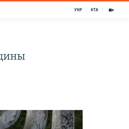
УКР
КТА
вщины