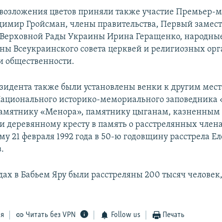
возложения цветов приняли также участие Премьер-
имир Гройсман, члены правительства, Первый замес
 Верховной Рады Украины Ирина Геращенко, народны
ны Всеукраинского совета церквей и религиозных ор
и общественности.
зидента также были установлены венки к другим мес
ационального историко-мемориального заповедника «
памятнику «Менора», памятнику цыганам, казненным
, и деревянному кресту в память о расстрелянных член
му 21 февраля 1992 года в 50-ю годовщину расстрела Е
.
одах в Бабьем Яру были расстреляны 200 тысяч человек
ся
Читать без VPN
Follow us
Печать