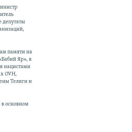
министр
титель
е депутаты
ганизаций,
там памяти на
Бабий Яр», в
 в нацистами
ах ОУН,
лены Телиги и
, в основном