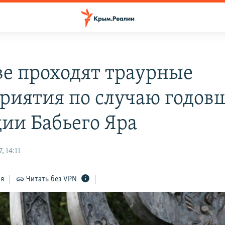
ве проходят траурные
риятия по случаю годо
дии Бабьего Яра
, 14:11
ся
Читать без VPN