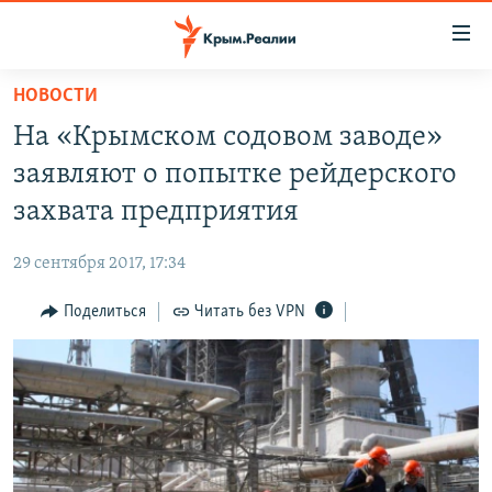
Доступность
ссылки
Вернуться
НОВОСТИ
к
НОВОСТИ
На «Крымском содовом заводе»
основному
СПЕЦПРОЕКТЫ
содержанию
заявляют о попытке рейдерского
ВОДА
Вернутся
ГРУЗ 200
захвата предприятия
к
ИСТОРИЯ
КАРТА ВОЕННЫХ ОБЪЕКТОВ КРЫМА
главной
29 сентября 2017, 17:34
ЕЩЕ
11 ЛЕТ ОККУПАЦИИ КРЫМА. 11 ИСТОРИЙ СОПРОТИВЛЕНИЯ
навигации
Вернутся
Поделиться
Читать без VPN
РАДІО СВОБОДА
ИНТЕРАКТИВ
к
КАК ОБОЙТИ БЛОКИРОВКУ
ИНФОГРАФИКА
поиску
ТЕЛЕПРОЕКТ КРЫМ.РЕАЛИИ
Українською
СОВЕТЫ ПРАВОЗАЩИТНИКОВ
Qırımtatar
ПРОПАВШИЕ БЕЗ ВЕСТИ