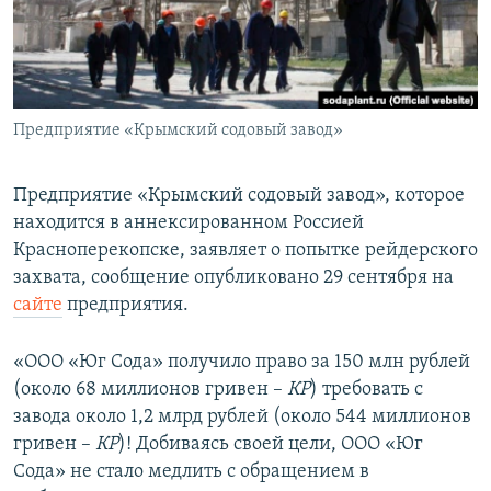
ПРИСОЕДИНЯЙТЕСЬ!
ПОБЕДИТЕЛЕЙ НЕ СУДЯТ?
КРЫМ.НЕПОКОРЕННЫЙ
ELIFBE
Предприятие «Крымский содовый завод»
УКРАИНСКАЯ ПРОБЛЕМА КРЫМА
Все сайты RFE/RL
Предприятие «Крымский содовый завод», которое
находится в аннексированном Россией
Красноперекопске, заявляет о попытке рейдерского
захвата, сообщение опубликовано 29 сентября на
сайте
предприятия.
«ООО «Юг Сода» получило право за 150 млн рублей
(около 68 миллионов гривен –
КР
) требовать с
завода около 1,2 млрд рублей (около 544 миллионов
гривен –
КР
)! Добиваясь своей цели, ООО «Юг
Сода» не стало медлить с обращением в