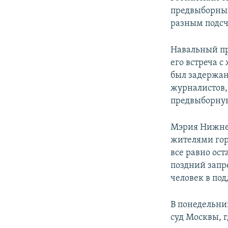
ПОБЕДИТЕЛЕЙ НЕ СУДЯТ?
предвыборный
КРЫМ.НЕПОКОРЕННЫЙ
разным подсч
ELIFBE
Навальный пр
УКРАИНСКАЯ ПРОБЛЕМА КРЫМА
его встреча 
был задержан
журналистов,
предвыборную
Мэрия Нижнег
жителями гор
все равно ост
поздний запре
человек в по
В понедельни
суд Москвы, 