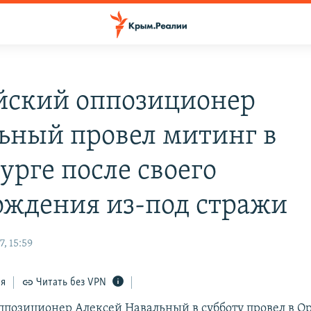
йский оппозиционер
ьный провел митинг в
урге после своего
ождения из-под стражи
, 15:59
ся
Читать без VPN
ппозиционер Алексей Навальный в субботу провел в О