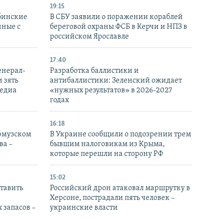
19:15
бинские
В СБУ заявили о поражении кораблей
нные с
береговой охраны ФСБ в Керчи и НПЗ в
российском Ярославле
17:40
енерал-
Разработка баллистики и
 зять
антибаллистики: Зеленский ожидает
медиа
«нужных результатов» в 2026-2027
годах
16:18
Ормузском
В Украине сообщили о подозрении трем
ва –
бывшим налоговикам из Крыма,
которые перешли на сторону РФ
15:02
тавить
Российский дрон атаковал маршрутку в
Херсоне, пострадали пять человек –
 запасов –
украинские власти