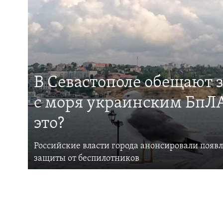
В Севастополе обещают 
с моря украинским БпЛА
это?
Российские власти города анонсировали появ
защиты от беспилотников