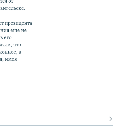
тся от
ангельске.
ст президента
ания еще не
ь его
ляли, что
конное, а
я, имея