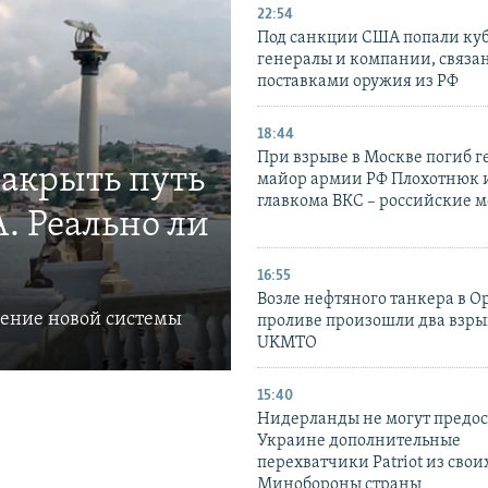
22:54
Под санкции США попали ку
генералы и компании, связа
поставками оружия из РФ
18:44
При взрыве в Москве погиб г
закрыть путь
майор армии РФ Плохотнюк и
главкома ВКС – российские 
. Реально ли
16:55
Возле нефтяного танкера в 
ление новой системы
проливе произошли два взры
UKMTO
15:40
Нидерланды не могут предос
Украине дополнительные
перехватчики Patriot из своих
Минобороны страны