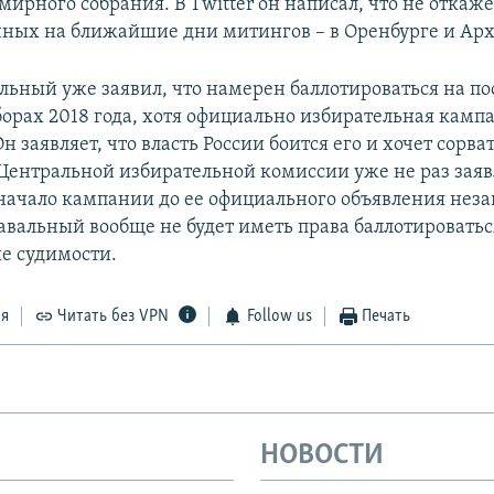
ирного собрания. В Twitter он написал, что не откаже
ных на ближайшие дни митингов – в Оренбурге и Арх
льный уже заявил, что намерен баллотироваться на по
борах 2018 года, хотя официально избирательная камп
н заявляет, что власть России боится его и хочет сорват
Центральной избирательной комиссии уже не раз заяв
начало кампании до ее официального объявления неза
Навальный вообще не будет иметь права баллотироватьс
е судимости.
ся
Читать без VPN
Follow us
Печать
НОВОСТИ