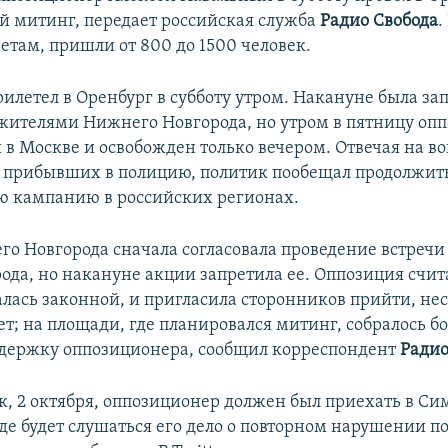
 митинг, передает российская служба
Радио Свобода
.
етам, пришли от 800 до 1500 человек.
илетел в Оренбург в субботу утром. Накануне была з
с жителями Нижнего Новгорода, но утром в пятницу оп
 в Москве и освобожден только вечером. Отвечая на в
 прибывших в полицию, политик пообещал продолжит
 кампанию в российских регионах.
о Новгорода сначала согласовала проведение встречи
ода, но накануне акции запретила ее. Оппозиция счита
алась законной, и пригласила сторонников прийти, не
т; на площади, где планировался митинг, собралось б
ддержку оппозиционера, сообщил корреспондент
Радио
к, 2 октября, оппозиционер должен был приехать в С
где будет слушаться его дело о повторном нарушении п