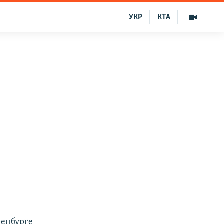
УКР
КТА
ренбурге