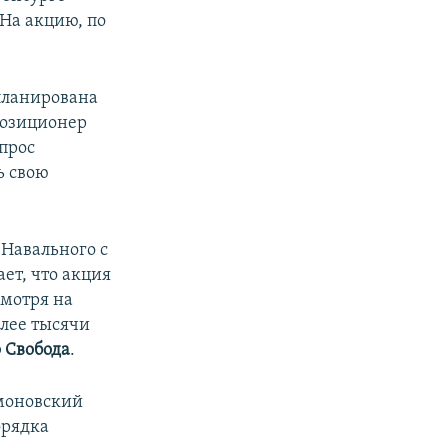
 На акцию, по
апланирована
позиционер
опрос
ь свою
 Навального с
ет, что акция
смотря на
олее тысячи
 Свобода
.
имоновский
орядка