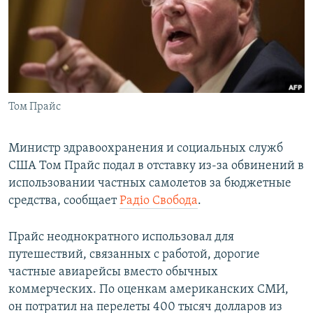
ПРИСОЕДИНЯЙТЕСЬ!
ПОБЕДИТЕЛЕЙ НЕ СУДЯТ?
КРЫМ.НЕПОКОРЕННЫЙ
ELIFBE
УКРАИНСКАЯ ПРОБЛЕМА КРЫМА
Все сайты RFE/RL
Том Прайс
Министр здравоохранения и социальных служб
США Том Прайс подал в отставку из-за обвинений в
использовании частных самолетов за бюджетные
средства, сообщает
Радіо Свобода
.
Прайс неоднократного использовал для
путешествий, связанных с работой, дорогие
частные авиарейсы вместо обычных
коммерческих. По оценкам американских СМИ,
он потратил на перелеты 400 тысяч долларов из