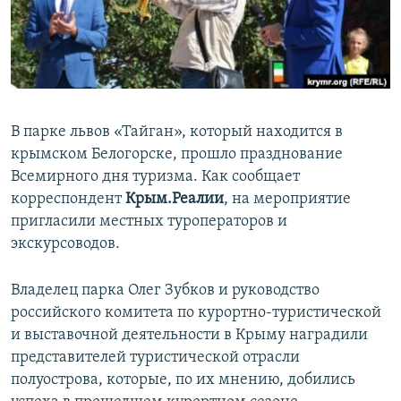
ПРИСОЕДИНЯЙТЕСЬ!
ПОБЕДИТЕЛЕЙ НЕ СУДЯТ?
КРЫМ.НЕПОКОРЕННЫЙ
ELIFBE
УКРАИНСКАЯ ПРОБЛЕМА КРЫМА
В парке львов «Тайган», который находится в
Все сайты RFE/RL
крымском Белогорске, прошло празднование
Всемирного дня туризма. Как сообщает
корреспондент
Крым.Реалии
, на мероприятие
пригласили местных туроператоров и
экскурсоводов.
Владелец парка Олег Зубков и руководство
российского комитета по курортно-туристической
и выставочной деятельности в Крыму наградили
представителей туристической отрасли
полуострова, которые, по их мнению, добились