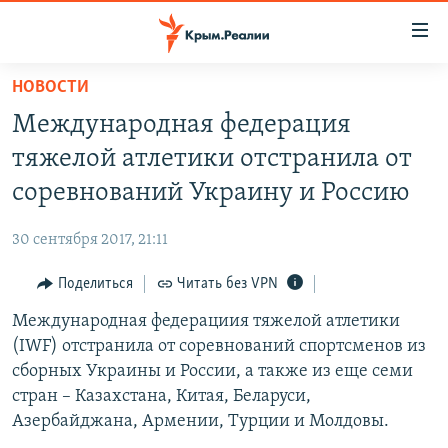
Доступность
ссылки
Вернуться
НОВОСТИ
к
НОВОСТИ
Международная федерация
основному
СПЕЦПРОЕКТЫ
содержанию
тяжелой атлетики отстранила от
ВОДА
Вернутся
ГРУЗ 200
соревнований Украину и Россию
к
ИСТОРИЯ
КАРТА ВОЕННЫХ ОБЪЕКТОВ КРЫМА
главной
30 сентября 2017, 21:11
ЕЩЕ
11 ЛЕТ ОККУПАЦИИ КРЫМА. 11 ИСТОРИЙ СОПРОТИВЛЕНИЯ
навигации
Вернутся
Поделиться
Читать без VPN
РАДІО СВОБОДА
ИНТЕРАКТИВ
к
Международная федерациия тяжелой атлетики
КАК ОБОЙТИ БЛОКИРОВКУ
ИНФОГРАФИКА
поиску
(IWF) отстранила от соревнований спортсменов из
ТЕЛЕПРОЕКТ КРЫМ.РЕАЛИИ
сборных Украины и России, а также из еще семи
Українською
стран – Казахстана, Китая, Беларуси,
СОВЕТЫ ПРАВОЗАЩИТНИКОВ
Qırımtatar
Азербайджана, Армении, Турции и Молдовы.
ПРОПАВШИЕ БЕЗ ВЕСТИ