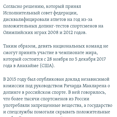
ПРИСОЕДИНЯЙТЕСЬ!
ПОБЕДИТЕЛЕЙ НЕ СУДЯТ?
Согласно решению, который принял
Исполнительный совет федерации,
КРЫМ.НЕПОКОРЕННЫЙ
дисквалифицировали атлетов на год из-за
ELIFBE
положительных допинг-тестов спортсменов на
Олимпийских играх 2008 и 2012 годов.
УКРАИНСКАЯ ПРОБЛЕМА КРЫМА
Все сайты RFE/RL
Таким образом, девять национальных команд не
смогут принять участие в чемпионате мира,
который состоится с 28 ноября по 5 декабря 2017
года в Анахайме (США).
В 2015 году был опубликован доклад независимой
комиссии под руководством Ричарда Макларена о
допинге в российском спорте. В ней говорилось,
что более тысячи спортсменов из России
употребляли запрещенные вещества, а государство
и спецслужбы помогали скрывать положительные