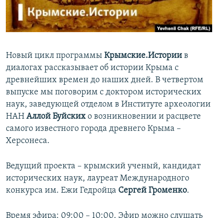
ПРИСОЕДИНЯЙТЕСЬ!
ПОБЕДИТЕЛЕЙ НЕ СУДЯТ?
КРЫМ.НЕПОКОРЕННЫЙ
ELIFBE
Новый цикл программы
Крымские.Истории
в
УКРАИНСКАЯ ПРОБЛЕМА КРЫМА
диалогах рассказывает об истории Крыма с
Все сайты RFE/RL
древнейших времен до наших дней. В четвертом
выпуске мы поговорим с доктором исторических
наук, заведующей отделом в Институте археологии
НАН
Аллой Буйских
о возникновении и расцвете
самого известного города древнего Крыма –
Херсонеса.
Ведущий проекта – крымский ученый, кандидат
исторических наук, лауреат Международного
конкурса им. Ежи Гедройца
Сергей Громенко
.
Время эфира: 09:00 – 10:00. Эфир можно слушать