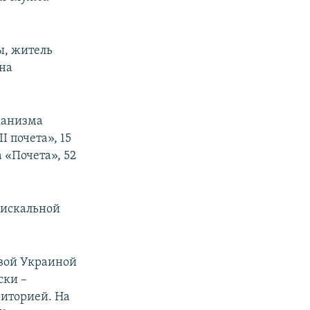
ы, житель
на
ханизма
I почета», 15
 «Почета», 52
фискальной
овой Украиной
ски –
иторией. На