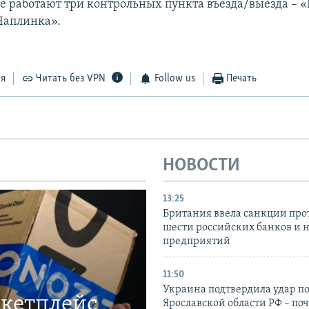
 работают три контрольных пункта въезда/выезда – «
Чаплинка».
ся
Читать без VPN
Follow us
Печать
НОВОСТИ
13:25
Британия ввела санкции про
шести российских банков и 
предприятий
11:50
Украина подтвердила удар по
ркетплейс
Ярославской области РФ – поч