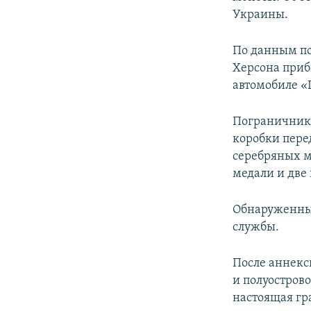
ПОБЕДИТЕЛЕЙ НЕ СУДЯТ?
Украины.
КРЫМ.НЕПОКОРЕННЫЙ
По данным по
ELIFBE
Херсона приб
УКРАИНСКАЯ ПРОБЛЕМА КРЫМА
автомобиле «
Пограничники
коробки перед
серебряных мо
медали и две
Обнаруженные
службы.
После аннекс
и полуостров
настоящая гр