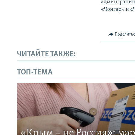
админгранице
«Чонгар» и «
Поделить
ЧИТАЙТЕ ТАКЖЕ:
ТОП-ТЕМА
«Крым – не Россия»: ма