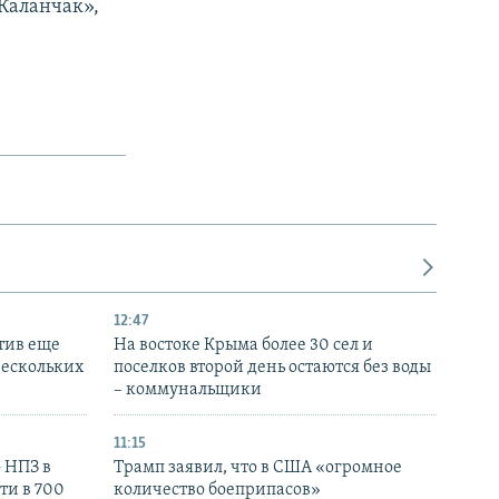
Каланчак»,
12:47
тив еще
На востоке Крыма более 30 сел и
нескольких
поселков второй день остаются без воды
– коммунальщики
11:15
 НПЗ в
Трамп заявил, что в США «огромное
ти в 700
количество боеприпасов»