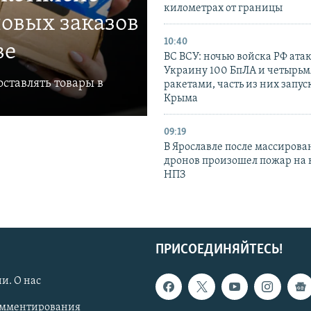
километрах от границы
овых заказов
10:40
ве
ВС ВСУ: ночью войска РФ ата
Украину 100 БпЛА и четырьм
ставлять товары в
ракетами, часть из них запус
Крыма
09:19
В Ярославле после массирова
дронов произошел пожар на
НПЗ
ПРИСОЕДИНЯЙТЕСЬ!
и. О нас
омментирования