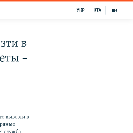
УКР
КТА
зти в
еты –
о вывезти в
бряные
я служба