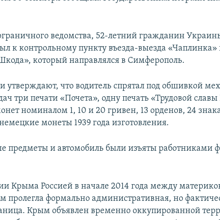
граничного ведомства, 52-летний гражданин Украин
ыл к контрольному пункту въезда-выезда «Чаплинка» 
Шкода», который направлялся в Симферополь.
 утверждают, что водитель спрятал под обшивкой ме
ач три печати «Почета», одну печать «Трудовой славы I
нет номиналом 1, 10 и 20 гривен, 13 орденов, 24 знака
 немецкие монеты 1939 года изготовления.
 предметы и автомобиль были изъяты работниками 
ии Крыма Россией в начале 2014 года между материк
ом пролегла формально административная, но фактиче
аница. Крым объявлен временно оккупированной терр