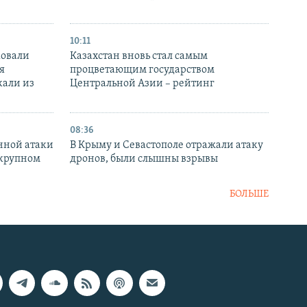
10:11
ковали
Казахстан вновь стал самым
я
процветающим государством
кали из
Центральной Азии – рейтинг
08:36
нной атаки
В Крыму и Севастополе отражали атаку
 крупном
дронов, были слышны взрывы
БОЛЬШЕ