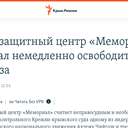
защитный центр «Мемо
ал немедленно освободи
за
 12:34
ся
Читать без VPN
ый центр «Мемориал» считает неправосудным и нео
контрольного Кремлю крымского суда одному из лиде
ского национального движения Ахтему Чийгозу и тре