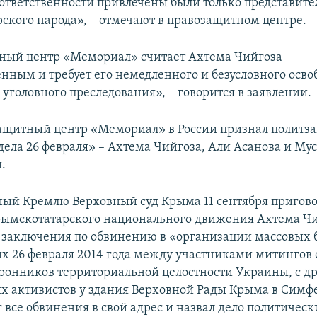
 ответственности привлечены были только представит
ского народа», – отмечают в правозащитном центре.
ный центр «Мемориал» считает Ахтема Чийгоза
нным и требует его немедленного и безусловного осв
уголовного преследования», – говорится в заявлении.
защитный центр «Мемориал» в России признал полит
дела 26 февраля» – Ахтема Чийгоза, Али Асанова и Му
.
ый Кремлю Верховный суд Крыма 11 сентября пригово
рымскотатарского национального движения Ахтема Чи
 заключения по обвинению в «организации массовых 
 26 февраля 2014 года между участниками митингов 
оронников территориальной целостности Украины, с др
х активистов у здания Верховной Рады Крыма в Симф
 все обвинения в свой адрес и назвал дело политическ