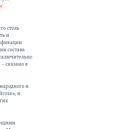
и
го столь
ть и
сификации
ии состава
исключительно
– сказано в
народного и
гоза», и
угих
ующими