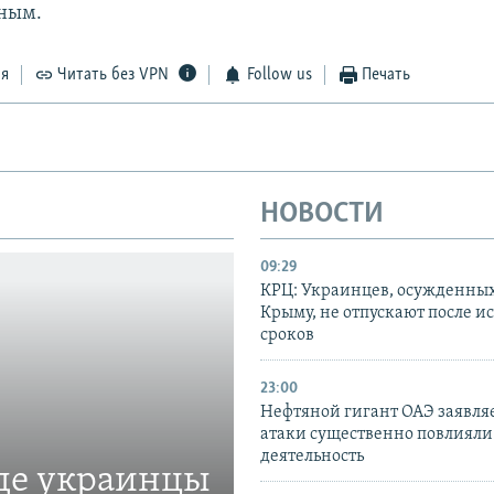
ным.
ся
Читать без VPN
Follow us
Печать
НОВОСТИ
09:29
КРЦ: Украинцев, осужденных
Крыму, не отпускают после и
сроков
23:00
Нефтяной гигант ОАЭ заявляе
атаки существенно повлияли 
деятельность
где украинцы