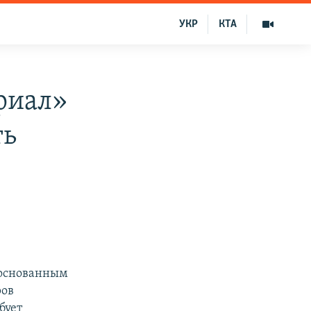
УКР
КТА
риал»
ть
боснованным
ров
бует