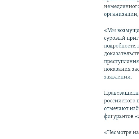
ПОБЕДИТЕЛЕЙ НЕ СУДЯТ?
немедленного
КРЫМ.НЕПОКОРЕННЫЙ
организации,
ELIFBE
«Мы возмущен
УКРАИНСКАЯ ПРОБЛЕМА КРЫМА
суровый приго
подробности 
доказательст
преступления
показания за
заявлении.
Правозащитн
российского 
отмечают изб
фигурантов «
«Несмотря на