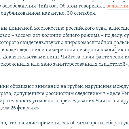
 освобождения Чийгоза. Об этом говорится в
заявлени
 опубликованном накануне, 30 сентября.
ы циничной жестокостью российского суда, вынесше
вор – восемь лет колонии общего режима – по делу, су
которого свидетельствуют о широкомасштабной фаль
в в ходе следствия и намеренной неверной квалификац
. Доказательствами вины Чийгоза стали фактически 
секреченных или явно заинтересованных свидетелей», 
ики обращают внимание на грубые нарушения между
права, допущенные российским следствием в «деле Чий
ирательность уголовного преследования Чийгоза и др
дела 26 февраля».
 то, что насилие применялось обеими противоборств