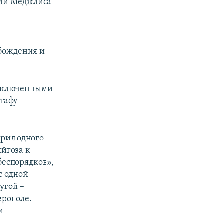
ели Меджлиса
обождения и
заключенными
стафу
рил одного
йгоза к
беспорядков»,
с одной
угой –
ерополе.
и