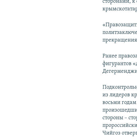
сторонами, к
крымскотатар
«Правозащит
политзаключе
прекращения 
Ранее право
фигурантов «
Дегерменджи
Подконтрольн
из лидеров к
восьми годам
произошедших
стороны – ст
пророссийски
Чийгоз отверг