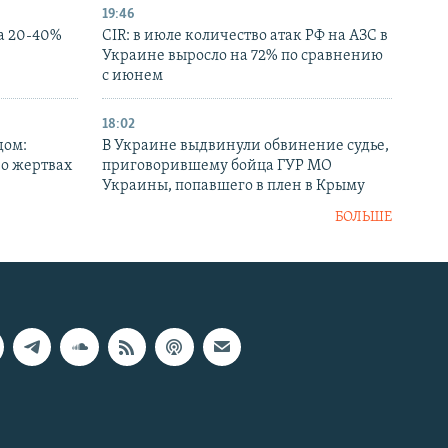
19:46
а 20-40%
CIR: в июле количество атак РФ на АЗС в
Украине выросло на 72% по сравнению
с июнем
18:02
дом:
В Украине выдвинули обвинение судье,
 о жертвах
приговорившему бойца ГУР МО
Украины, попавшего в плен в Крыму
БОЛЬШЕ