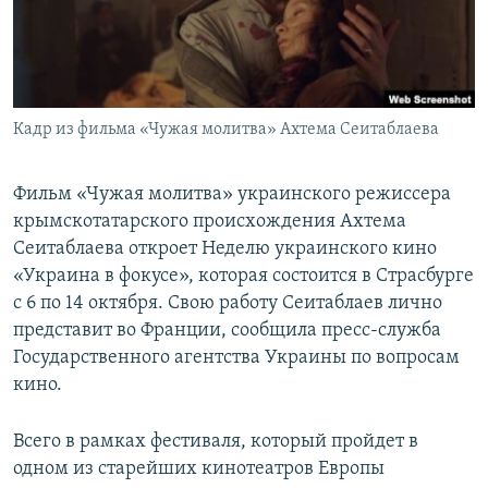
ПРИСОЕДИНЯЙТЕСЬ!
ПОБЕДИТЕЛЕЙ НЕ СУДЯТ?
КРЫМ.НЕПОКОРЕННЫЙ
ELIFBE
Кадр из фильма «Чужая молитва» Ахтема Сеитаблаева
УКРАИНСКАЯ ПРОБЛЕМА КРЫМА
Все сайты RFE/RL
Фильм «Чужая молитва» украинского режиссера
крымскотатарского происхождения Ахтема
Сеитаблаева откроет Неделю украинского кино
«Украина в фокусе», которая состоится в Страсбурге
с 6 по 14 октября. Свою работу Сеитаблаев лично
представит во Франции, сообщила пресс-служба
Государственного агентства Украины по вопросам
кино.
Всего в рамках фестиваля, который пройдет в
одном из старейших кинотеатров Европы