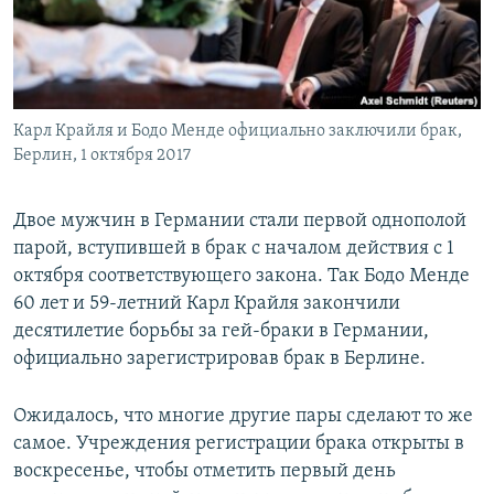
ПРИСОЕДИНЯЙТЕСЬ!
ПОБЕДИТЕЛЕЙ НЕ СУДЯТ?
КРЫМ.НЕПОКОРЕННЫЙ
ELIFBE
Карл Крайля и Бодо Менде официально заключили брак,
УКРАИНСКАЯ ПРОБЛЕМА КРЫМА
Берлин, 1 октября 2017
Все сайты RFE/RL
Двое мужчин в Германии стали первой однополой
парой, вступившей в брак с началом действия с 1
октября соответствующего закона. Так Бодо Менде
60 лет и 59-летний Карл Крайля закончили
десятилетие борьбы за гей-браки в Германии,
официально зарегистрировав брак в Берлине.
Ожидалось, что многие другие пары сделают то же
самое. Учреждения регистрации брака открыты в
воскресенье, чтобы отметить первый день