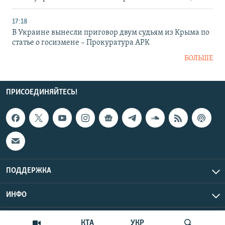
17:18
В Украине вынесли приговор двум судьям из Крыма по
статье о госизмене – Прокуратура АРК
БОЛЬШЕ
ПРИСОЕДИНЯЙТЕСЬ!
ПОДДЕРЖКА
ИНФО
UTC+3
Copyright Крым.Реалии, 2026 | Все права защищены.
КТА
УКР