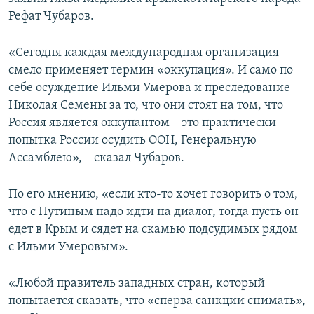
ПРИСОЕДИНЯЙТЕСЬ!
ПОБЕДИТЕЛЕЙ НЕ СУДЯТ?
Рефат Чубаров.
КРЫМ.НЕПОКОРЕННЫЙ
«Сегодня каждая международная организация
ELIFBE
смело применяет термин «оккупация». И само по
себе осуждение Ильми Умерова и преследование
УКРАИНСКАЯ ПРОБЛЕМА КРЫМА
Николая Семены за то, что они стоят на том, что
Все сайты RFE/RL
Россия является оккупантом – это практически
попытка России осудить ООН, Генеральную
Ассамблею», – сказал Чубаров.
По его мнению, «если кто-то хочет говорить о том,
что с Путиным надо идти на диалог, тогда пусть он
едет в Крым и сядет на скамью подсудимых рядом
с Ильми Умеровым».
«Любой правитель западных стран, который
попытается сказать, что «сперва санкции снимать»,