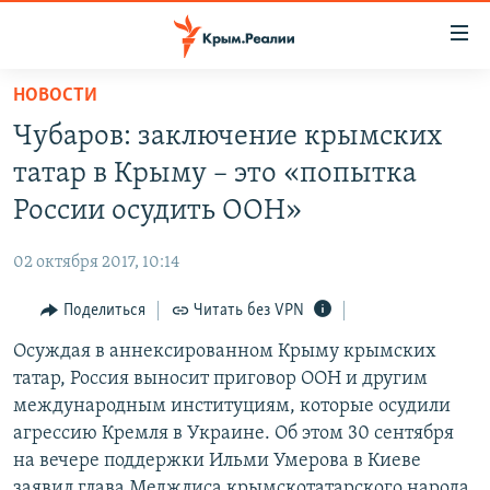
Доступность
ссылки
Вернуться
НОВОСТИ
к
НОВОСТИ
Чубаров: заключение крымских
основному
СПЕЦПРОЕКТЫ
содержанию
татар в Крыму – это «попытка
ВОДА
Вернутся
ГРУЗ 200
России осудить ООН»
к
ИСТОРИЯ
КАРТА ВОЕННЫХ ОБЪЕКТОВ КРЫМА
главной
02 октября 2017, 10:14
ЕЩЕ
11 ЛЕТ ОККУПАЦИИ КРЫМА. 11 ИСТОРИЙ СОПРОТИВЛЕНИЯ
навигации
Вернутся
Поделиться
Читать без VPN
РАДІО СВОБОДА
ИНТЕРАКТИВ
к
Осуждая в аннексированном Крыму крымских
КАК ОБОЙТИ БЛОКИРОВКУ
ИНФОГРАФИКА
поиску
татар, Россия выносит приговор ООН и другим
ТЕЛЕПРОЕКТ КРЫМ.РЕАЛИИ
международным институциям, которые осудили
Українською
агрессию Кремля в Украине. Об этом 30 сентября
СОВЕТЫ ПРАВОЗАЩИТНИКОВ
Qırımtatar
на вечере поддержки Ильми Умерова в Киеве
ПРОПАВШИЕ БЕЗ ВЕСТИ
заявил глава Меджлиса крымскотатарского народа