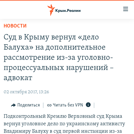
Доступность
ссылки
Вернуться
НОВОСТИ
к
НОВОСТИ
Суд в Крыму вернул «дело
основному
СПЕЦПРОЕКТЫ
содержанию
Балуха» на дополнительное
ВОДА
Вернутся
ГРУЗ 200
рассмотрение из-за уголовно-
к
ИСТОРИЯ
КАРТА ВОЕННЫХ ОБЪЕКТОВ КРЫМА
процессуальных нарушений –
главной
ЕЩЕ
11 ЛЕТ ОККУПАЦИИ КРЫМА. 11 ИСТОРИЙ СОПРОТИВЛЕНИЯ
навигации
адвокат
Вернутся
РАДІО СВОБОДА
ИНТЕРАКТИВ
к
02 октября 2017, 13:26
КАК ОБОЙТИ БЛОКИРОВКУ
ИНФОГРАФИКА
поиску
Поделиться
Читать без VPN
ТЕЛЕПРОЕКТ КРЫМ.РЕАЛИИ
Українською
Подконтрольный Кремлю Верховный суд Крыма
СОВЕТЫ ПРАВОЗАЩИТНИКОВ
Qırımtatar
вернул уголовное дело по украинскому активисту
ПРОПАВШИЕ БЕЗ ВЕСТИ
Владимиру Балуху в суд первой инстанции из-за