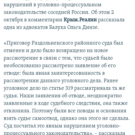
нарушений в уголовно-процессуальном
ПРИСОЕДИНЯЙТЕСЬ!
ПОБЕДИТЕЛЕЙ НЕ СУДЯТ?
законодательстве соседней России. Об этом 2
КРЫМ.НЕПОКОРЕННЫЙ
октября в комментарии
Крым.Реалии
рассказала
одна из адвокатов Балуха Ольга Динзе.
ELIFBE
УКРАИНСКАЯ ПРОБЛЕМА КРЫМА
«Приговор Раздольненского районного суда был
Все сайты RFE/RL
отменен и дело было возвращено на новое
рассмотрение в связи с тем, что судьей было
необоснованно рассмотрено заявление об его
отводе: была явная заинтересованность в
рассмотрении данного уголовного дела. Ранее
уголовное дело по статье 319 рассматривала та же
судья. Наши заявления об отводе, неоднократно
заявленные в ходе судебного следствия, она также
отклонила. Поэтому были все поводы и основания
взять судье самоотвод, однако она этого не сделала.
Суд посчитал это явным нарушением уголовно-
процессуального законодательства», – рассказала