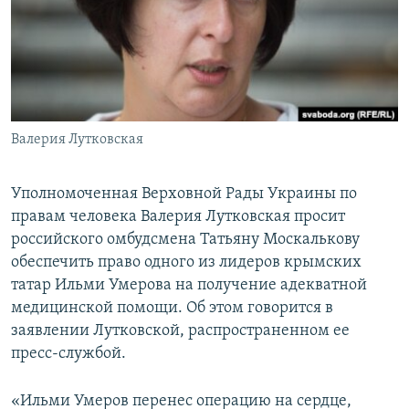
ПРИСОЕДИНЯЙТЕСЬ!
ПОБЕДИТЕЛЕЙ НЕ СУДЯТ?
КРЫМ.НЕПОКОРЕННЫЙ
ELIFBE
УКРАИНСКАЯ ПРОБЛЕМА КРЫМА
Все сайты RFE/RL
Валерия Лутковская
Уполномоченная Верховной Рады Украины по
правам человека Валерия Лутковская просит
российского омбудсмена Татьяну Москалькову
обеспечить право одного из лидеров крымских
татар Ильми Умерова на получение адекватной
медицинской помощи. Об этом говорится в
заявлении Лутковской, распространенном ее
пресс-службой.
«Ильми Умеров перенес операцию на сердце,