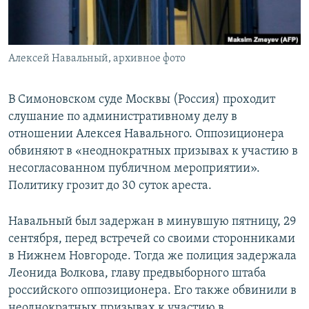
ПРИСОЕДИНЯЙТЕСЬ!
ПОБЕДИТЕЛЕЙ НЕ СУДЯТ?
КРЫМ.НЕПОКОРЕННЫЙ
Алексей Навальный, архивное фото
ELIFBE
УКРАИНСКАЯ ПРОБЛЕМА КРЫМА
В Симоновском суде Москвы (Россия) проходит
Все сайты RFE/RL
слушание по административному делу в
отношении Алексея Навального. Оппозиционера
обвиняют в «неоднократных призывах к участию в
несогласованном публичном мероприятии».
Политику грозит до 30 суток ареста.
Навальный был задержан в минувшую пятницу, 29
сентября, перед встречей со своими сторонниками
в Нижнем Новгороде. Тогда же полиция задержала
Леонида Волкова, главу предвыборного штаба
российского оппозиционера. Его также обвинили в
неоднократных призывах к участию в