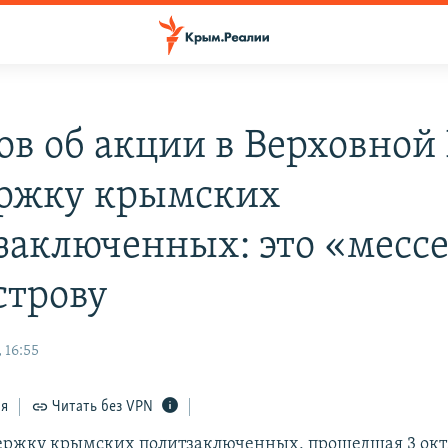
ов об акции в Верховной 
ржку крымских
заключенных: это «месс
строву
 16:55
ся
Читать без VPN
ержку крымских политзаключенных, прошедшая 3 окт