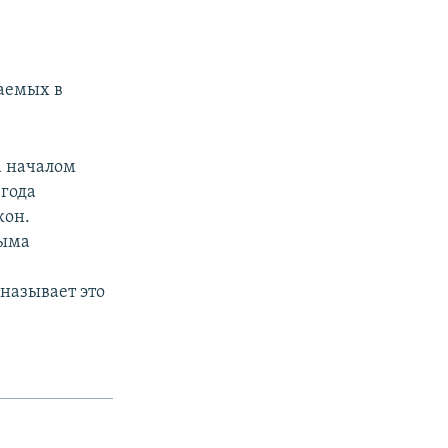
px
width
аемых в
а началом
 года
кон.
рыма
называет это