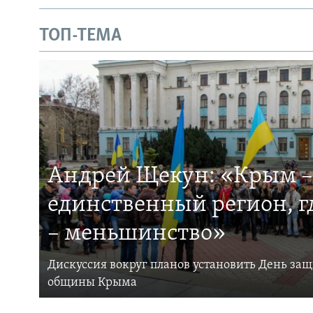
ТОП-ТЕМА
Андрей Щекун: «Крым –
единственный регион, 
– меньшинство»
Дискуссия вокруг планов установить День за
общины Крыма