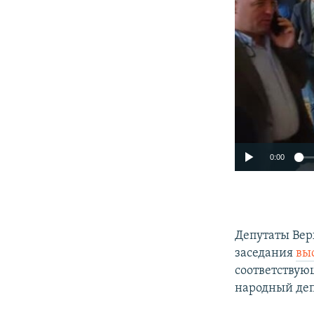
0:00
Депутаты Вер
заседания
вы
соответствую
народный деп