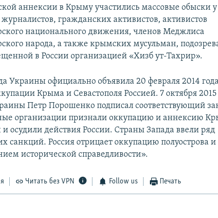
ской аннексии в Крыму участились массовые обыски у
журналистов, гражданских активистов, активистов
ского национального движения, членов Меджлиса
ского народа, а также крымских мусульман, подозрев
рещенной в России организацией «Хизб ут-Тахрир».
да Украины официально объявила 20 февраля 2014 год
купации Крыма и Севастополя Россией. 7 октября 2015
раины Петр Порошенко подписал соответствующий за
ые организации признали оккупацию и аннексию К
и осудили действия России. Страны Запада ввели ряд
х санкций. Россия отрицает оккупацию полуострова и 
нием исторической справедливости».
ся
Читать без VPN
Follow us
Печать