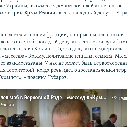
де Украины, это «месседж» для жителей аннексирова
омментарии
Крым.Реалии
сказал народный депутат Укр
коллегам из нашей фракции, которые вышли с такой 
ло важно, чтобы каждый депутат взял в свои руки фа
ключенных из Крыма... То, что депутаты поддержали –
 «месседж» Крыму, политзаключенным, семьям. Мы зд
все взаимосвязаны. У нас не может быть первоочередн
ых территорий, когда речь идет о восстановлении тер
Украины», – пояснил Чубаров.
Чубаров: флешмоб в Верховной Раде – «месседж» Крыму и политзаключенным (видео)
EMB
Реалии