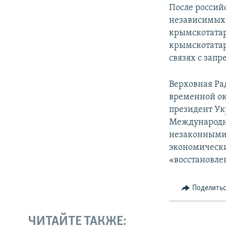
После россий
независимых 
крымскотатар
крымскотатар
связях с зап
Верховная Ра
временной ок
президент Ук
Международн
незаконными 
экономически
«восстановле
Поделить
ЧИТАЙТЕ ТАКЖЕ: