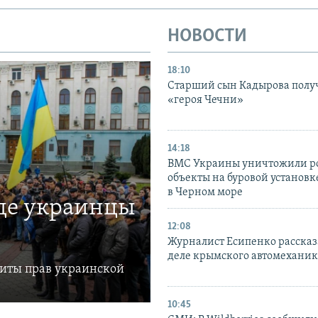
НОВОСТИ
18:10
Старший сын Кадырова полу
«героя Чечни»
14:18
ВМС Украины уничтожили р
объекты на буровой установ
в Черном море
где украинцы
12:08
Журналист Есипенко рассказ
деле крымского автомехани
щиты прав украинской
10:45