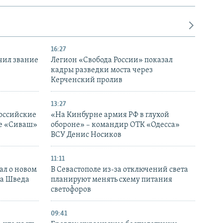
16:27
чил звание
Легион «Свобода России» показал
кадры разведки моста через
Керченский пролив
13:27
оссийские
«На Кинбурне армия РФ в глухой
ке «Сиваш»
обороне» – командир ОТК «Одесса»
ВСУ Денис Носиков
11:11
ал о новом
В Севастополе из-за отключений света
ка Шведа
планируют менять схему питания
светофоров
09:41