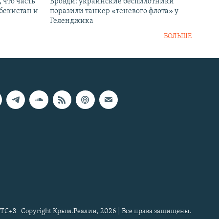
 что часть
Бровди: украинские беспилотники
збекистан и
поразили танкер «теневого флота» у
Геленджика
БОЛЬШЕ
TC+3
Copyright Крым.Реалии, 2026 | Все права защищены.