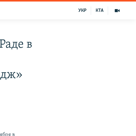
УКР
КТА
Раде в
едж»
ября в