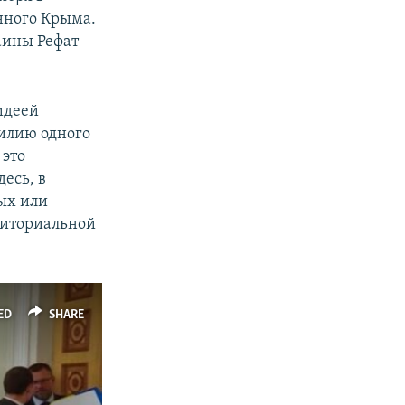
нного Крыма.
аины Рефат
идеей
милию одного
 это
есь, в
ых или
риториальной
ED
SHARE