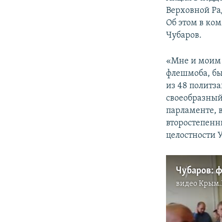
ПОБЕДИТЕЛЕЙ НЕ СУДЯТ?
Верховной Ра
КРЫМ.НЕПОКОРЕННЫЙ
Об этом в к
Чубаров.
ELIFBE
УКРАИНСКАЯ ПРОБЛЕМА КРЫМА
«Мне и моим 
флешмоба, бы
из 48 политза
своеобразный
парламенте, 
второстепенн
целостности 
видео
Крым.