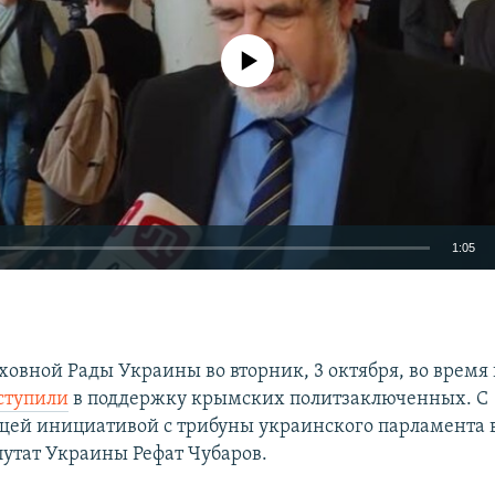
No media source currently available
1:05
EMBED
ховной Рады Украины во вторник, 3 октября, во время
ступили
в поддержку крымских политзаключенных. С
щей инициативой с трибуны украинского парламента 
утат Украины Рефат Чубаров.