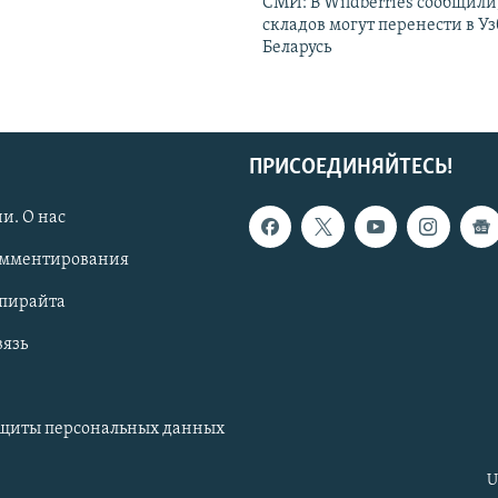
СМИ: В Wildberries сообщили,
складов могут перенести в У
Беларусь
ПРИСОЕДИНЯЙТЕСЬ!
и. О нас
омментирования
опирайта
вязь
ащиты персональных данных
U