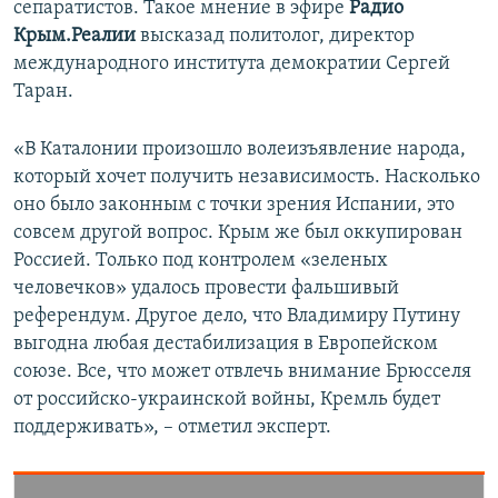
сепаратистов. Такое мнение в эфире
Радио
ПРИСОЕДИНЯЙТЕСЬ!
ПОБЕДИТЕЛЕЙ НЕ СУДЯТ?
Крым.Реалии
высказад политолог, директор
КРЫМ.НЕПОКОРЕННЫЙ
международного института демократии Сергей
Таран.
ELIFBE
УКРАИНСКАЯ ПРОБЛЕМА КРЫМА
«В Каталонии произошло волеизъявление народа,
Все сайты RFE/RL
который хочет получить независимость. Насколько
оно было законным с точки зрения Испании, это
совсем другой вопрос. Крым же был оккупирован
Россией. Только под контролем «зеленых
человечков» удалось провести фальшивый
референдум. Другое дело, что Владимиру Путину
выгодна любая дестабилизация в Европейском
союзе. Все, что может отвлечь внимание Брюсселя
от российско-украинской войны, Кремль будет
поддерживать», – отметил эксперт.