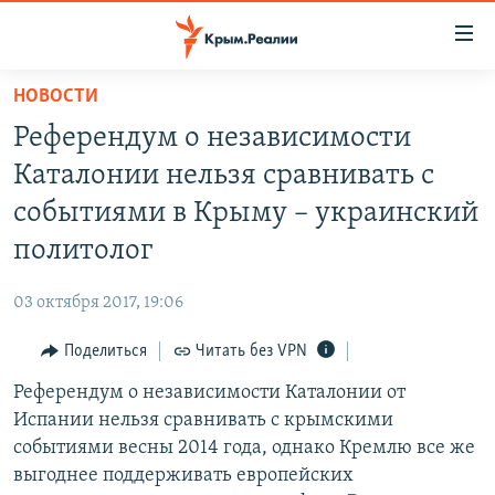
Доступность
ссылки
Вернуться
НОВОСТИ
к
НОВОСТИ
Референдум о независимости
основному
СПЕЦПРОЕКТЫ
содержанию
Каталонии нельзя сравнивать с
ВОДА
Вернутся
ГРУЗ 200
событиями в Крыму – украинский
к
ИСТОРИЯ
КАРТА ВОЕННЫХ ОБЪЕКТОВ КРЫМА
политолог
главной
ЕЩЕ
11 ЛЕТ ОККУПАЦИИ КРЫМА. 11 ИСТОРИЙ СОПРОТИВЛЕНИЯ
навигации
03 октября 2017, 19:06
Вернутся
РАДІО СВОБОДА
ИНТЕРАКТИВ
к
Поделиться
Читать без VPN
КАК ОБОЙТИ БЛОКИРОВКУ
ИНФОГРАФИКА
поиску
Референдум о независимости Каталонии от
ТЕЛЕПРОЕКТ КРЫМ.РЕАЛИИ
Українською
Испании нельзя сравнивать с крымскими
СОВЕТЫ ПРАВОЗАЩИТНИКОВ
событиями весны 2014 года, однако Кремлю все же
Qırımtatar
выгоднее поддерживать европейских
ПРОПАВШИЕ БЕЗ ВЕСТИ