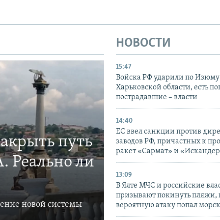
НОВОСТИ
15:47
Войска РФ ударили по Изюму
Харьковской области, есть п
пострадавшие – власти
14:40
ЕС ввел санкции против дир
закрыть путь
заводов РФ, причастных к пр
ракет «Сармат» и «Исканде
. Реально ли
13:09
В Ялте МЧС и российские вла
призывают покинуть пляжи, 
ление новой системы
вероятную атаку попал морс