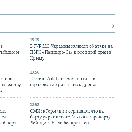
15:15
 в
В ГУР МО Украины заявили об атаке на
огибшие и
ПЗРК «Панцирь-С1» и военный кран в
Крыму
13:50
екторов
Россия: Wildberries включила в
оизводству
страхование риски атак дронов
р»
12:52
сти
СМИ: в Германии отрицают, что на
под
борту украинского Ан-124 в аэропорту
кой порт
Лейпцига были боеприпасы