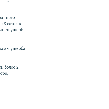
ранного
 8 соток в
чинен ущерб
суммы ущерба
, более 2
оре,