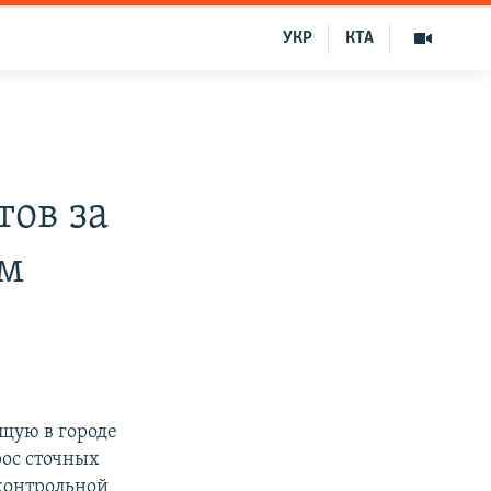
УКР
КТА
ов за
рм
щую в городе
рос сточных
дконтрольной