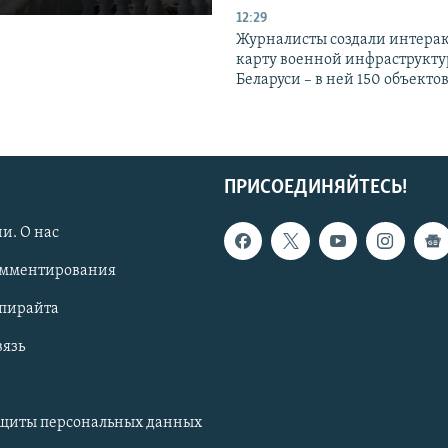
12:29
Журналисты создали интера
карту военной инфраструкт
Беларуси – в ней 150 объекто
ПРИСОЕДИНЯЙТЕСЬ!
и. О нас
омментирования
опирайта
вязь
ащиты персональных данных