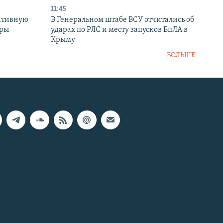
11:45
ктивную
В Генеральном штабе ВСУ отчитались об
уры
ударах по РЛС и месту запусков БпЛА в
в
Крыму
БОЛЬШЕ