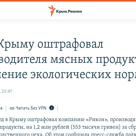
 Крыму оштрафовал
водителя мясных продукт
ение экологических но
 23:47
ся
Читать без VPN
уд в Крыму оштрафовал компанию «Рикон», производя
родукты, на 1,2 млн рублей (553 тысячи гривен) за сб
водственного цеха. Об этом сообщила пресс-служба по