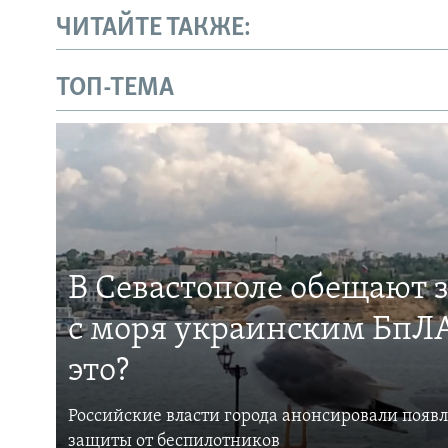
ЧИТАЙТЕ ТАКЖЕ:
ТОП-ТЕМА
В Севастополе обещают 
с моря украинским БпЛА
это?
Российские власти города анонсировали появ
защиты от беспилотников