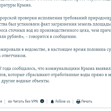
уратуры Крыма.
урорской проверки исполнения требований природоох
ства был установлен факт загрязнения земель площадью
броса сточных вод из производственного цеха, чем при
млн рублей», – говорится в сообщении.
мировали в ведомстве, в настоящее время половина 
 ответчиком.
17 года сообщалось, что коммунальщики Крыма выявили
тов, которые сбрасывают отработанные воды прямо в м
 другие водные объекты.
ся
Читать без VPN
Follow us
Печать