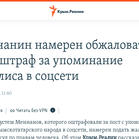
анин намерен обжалова
штраф за упоминание
иса в соцсети
 11:40
ся
Читать без VPN
стем Меннанов, которого оштрафовали за пост с упо
мскотатарского народа в соцсети, намерен подать жал
суд по правам человека. Об этом
Крым.Реалии
рассказа