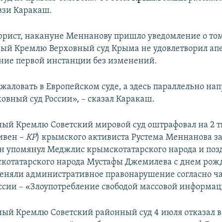
взи Каракаш.
юрист, накануне Меннанову пришло уведомление о том
ый Кремлю Верховный суд Крыма не удовлетворил ап
ние первой инстанции без изменений.
жаловать в Европейском суде, а здесь параллельно на
овный суд России», – сказал Каракаш.
ый Кремлю Советский мировой суд оштрафовал на 2 т
ивен –
КР
) крымского активиста Рустема Меннанова за
 он упомянул Меджлис крымскотатарского народа и поз
котатарского народа Мустафы Джемилева с днем рож
еняли административное правонарушение согласно час
оссии – «Злоупотребление свободой массовой информац
ый Кремлю Советский районный суд 4 июля отказал в