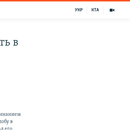
УКР
КТА
ть в
минанием
обу в
л его