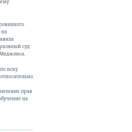
тему
ированного
 на
равила
ерховный суд
 Меджлиса.
по иску
 относительно
аничение прав
обучение на