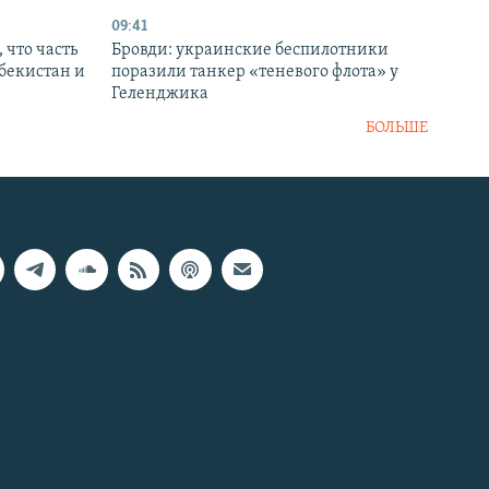
09:41
 что часть
Бровди: украинские беспилотники
збекистан и
поразили танкер «теневого флота» у
Геленджика
БОЛЬШЕ