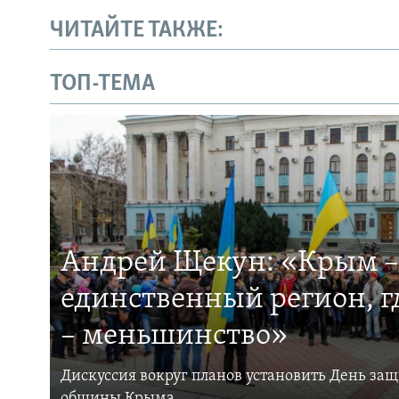
ЧИТАЙТЕ ТАКЖЕ:
ТОП-ТЕМА
Андрей Щекун: «Крым –
единственный регион, 
– меньшинство»
Дискуссия вокруг планов установить День за
общины Крыма