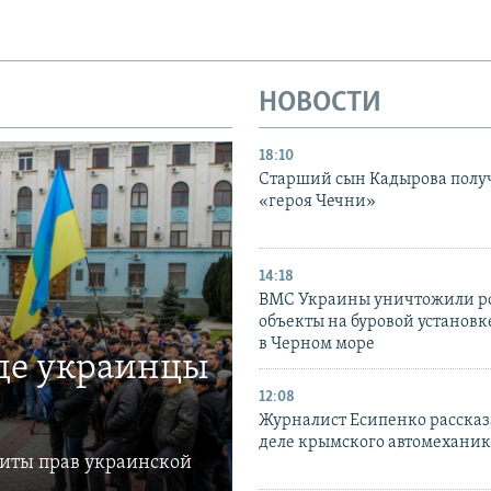
НОВОСТИ
18:10
Старший сын Кадырова полу
«героя Чечни»
14:18
ВМС Украины уничтожили р
объекты на буровой установ
в Черном море
где украинцы
12:08
Журналист Есипенко рассказ
деле крымского автомехани
щиты прав украинской