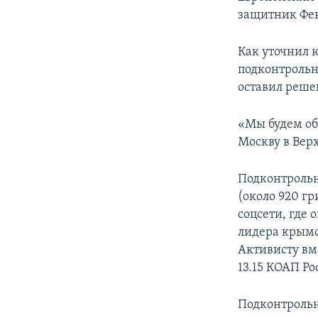
ПОБЕДИТЕЛЕЙ НЕ СУДЯТ?
защитник Фе
КРЫМ.НЕПОКОРЕННЫЙ
Как уточнил 
ELIFBE
подконтрольн
УКРАИНСКАЯ ПРОБЛЕМА КРЫМА
оставил реше
«Мы будем об
Москву в Верх
Подконтрольн
(около 920 гр
соцсети, где
лидера крымс
Активисту вм
13.15 КОАП Р
Подконтрольн