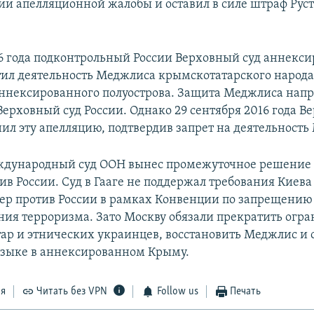
ии апелляционной жалобы и оставил в силе штраф Рус
16 года подконтрольный России Верховный суд аннекс
ил деятельность Меджлиса крымскотатарского народа
ннексированного полуострова. Защита Меджлиса нап
Верховный суд России. Однако 29 сентября 2016 года В
нил эту апелляцию, подтвердив запрет на деятельность
ждународный суд ООН вынес промежуточное решение 
ив России. Суд в Гааге не поддержал требования Киева
р против России в рамках Конвенции по запрещению
ия терроризма. Зато Москву обязали прекратить огр
ар и этнических украинцев, восстановить Меджлис и 
зыке в аннексированном Крыму.
ся
Читать без VPN
Follow us
Печать