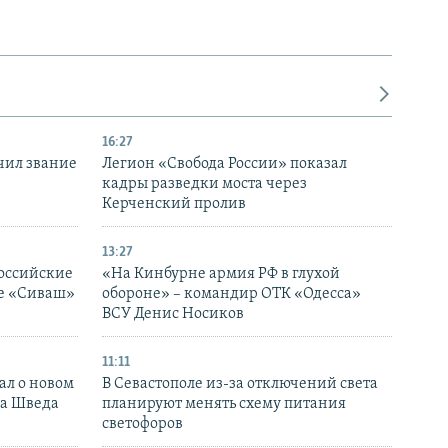
16:27
чил звание
Легион «Свобода России» показал
кадры разведки моста через
Керченский пролив
13:27
оссийские
«На Кинбурне армия РФ в глухой
ке «Сиваш»
обороне» – командир ОТК «Одесса»
ВСУ Денис Носиков
11:11
ал о новом
В Севастополе из-за отключений света
ка Шведа
планируют менять схему питания
светофоров