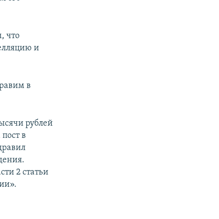
, что
елляцию и
правим в
ысячи рублей
 пост в
дравил
дения.
ти 2 статьи
ии».