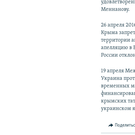
удовлетворен
Меннанову.
26 апреля 20
Крыма запрет
территории а
апелляцию в 
России откло
19 апреля Ме
Украина прот
временных ме
финансирован
крымских тат
украинском я
Поделить