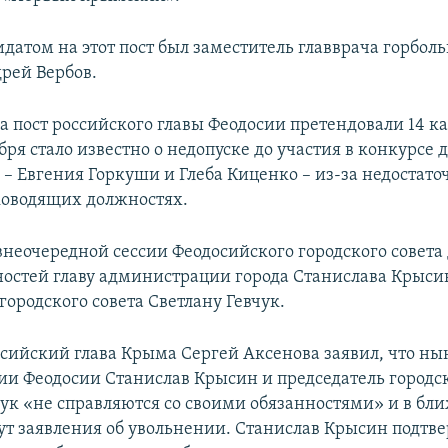
датом на этот пост был заместитель главврача горбол
рей Вербов.
а пост российского главы Феодосии претендовали 14 к
бря стало известно о недопуске до участия в конкурсе 
 – Евгения Горкуши и Глеба Киценко – из-за недостато
ководящих должностях.
 внеочередной сессии Феодосийского городского совета
ностей главу администрации города Станислава Крыси
городского совета Светлану Гевчук.
оссийский глава Крыма Сергей Аксенова заявил, что н
и Феодосии Станислав Крысин и председатель городск
чук «не справляются со своими обязанностями» и в б
т заявления об увольнении. Станислав Крысин подтве