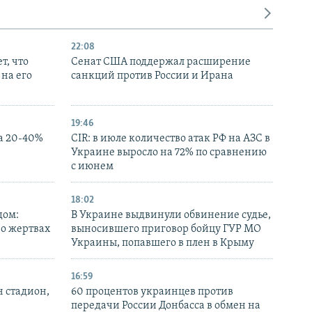
22:08
т, что
Сенат США поддержал расширение
на его
санкций против России и Ирана
19:46
а 20-40%
CIR: в июле количество атак РФ на АЗС в
Украине выросло на 72% по сравнению
с июнем
18:02
дом:
В Украине выдвинули обвинение судье,
 о жертвах
выносившего приговор бойцу ГУР МО
Украины, попавшего в плен в Крыму
16:59
н стадион,
60 процентов украинцев против
передачи России Донбасса в обмен на