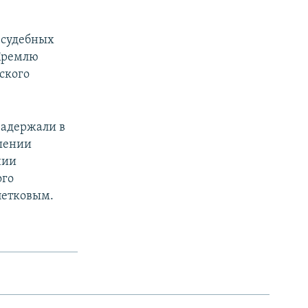
 судебных
 Кремлю
ского
задержали в
ошении
нии
ого
петковым.