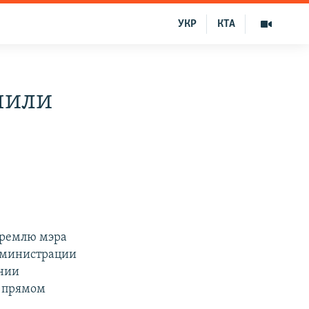
УКР
КТА
чили
 Кремлю мэра
дминистрации
ании
в прямом