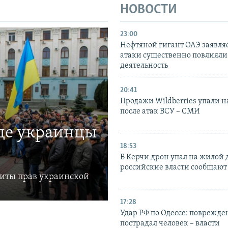
НОВОСТИ
23:00
Нефтяной гигант ОАЭ заявляе
атаки существенно повлияли 
деятельность
20:41
Продажи Wildberries упали н
после атак ВСУ – СМИ
где украинцы
18:53
В Керчи дрон упал на жилой 
российские власти сообщают
щиты прав украинской
17:28
Удар РФ по Одессе: поврежде
пострадал человек – власти