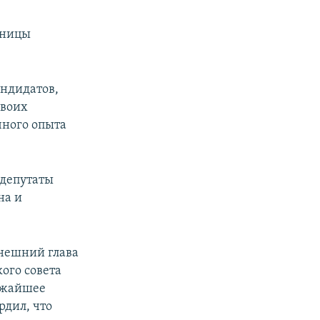
ьницы
андидатов,
двоих
чного опыта
 депутаты
на и
ынешний глава
ого совета
лижайшее
рдил, что