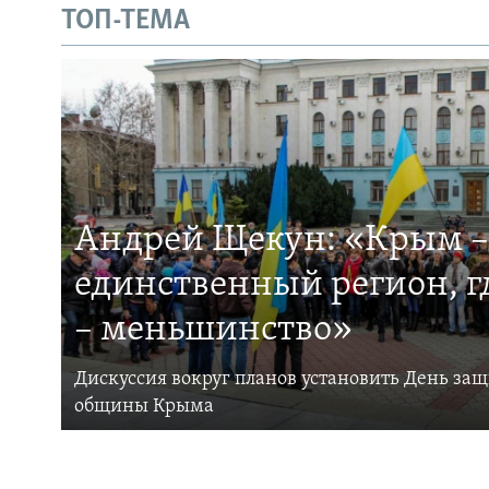
ТОП-ТЕМА
Андрей Щекун: «Крым –
единственный регион, 
– меньшинство»
Дискуссия вокруг планов установить День за
общины Крыма