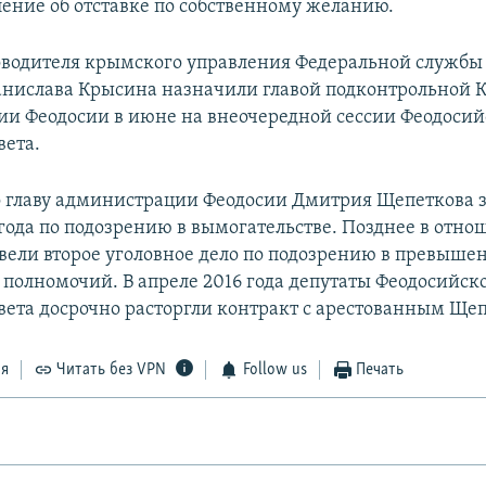
ление об отставке по собственному желанию.
водителя крымского управления Федеральной службы
анислава Крысина назначили главой подконтрольной
и Феодосии в июне на внеочередной сессии Феодосий
вета.
главу администрации Феодосии Дмитрия Щепеткова 
 года по подозрению в вымогательстве. Позднее в отн
вели второе уголовное дело по подозрению в превыше
полномочий. В апреле 2016 года депутаты Феодосийск
овета досрочно расторгли контракт с арестованным Ще
ся
Читать без VPN
Follow us
Печать