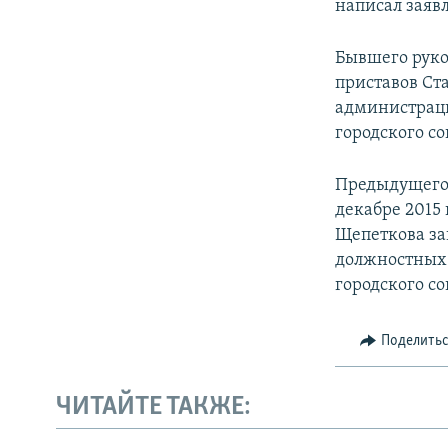
написал заяв
Бывшего руко
приставов Ст
администраци
городского со
Предыдущего 
декабре 2015
Щепеткова за
должностных 
городского с
Поделить
ЧИТАЙТЕ ТАКЖЕ: