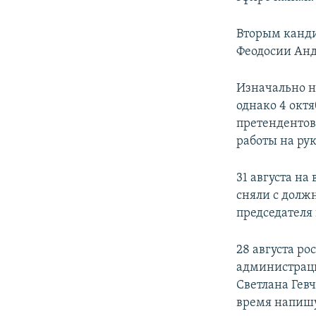
ПОБЕДИТЕЛЕЙ НЕ СУДЯТ?
КРЫМ.НЕПОКОРЕННЫЙ
Вторым канди
Феодосии Анд
ELIFBE
УКРАИНСКАЯ ПРОБЛЕМА КРЫМА
Изначально н
однако 4 октя
претендентов
работы на ру
31 августа на
сняли с долж
председателя 
28 августа р
администраци
Светлана Гев
время напишу