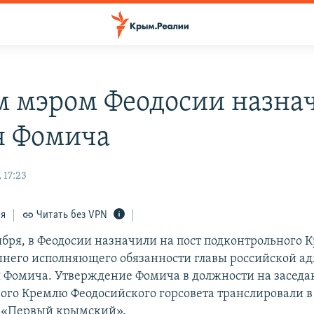
 мэром Феодосии назна
я Фомича
 17:23
ся
Читать без VPN
тября, в Феодосии назначили на пост подконтрольного
него исполняющего обязанности главы российской а
я Фомича. Утверждение Фомича в должности на засед
ого Кремлю Феодосийского горсовета транслировали 
а «Первый крымский».