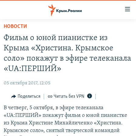
Доступность
ссылки
Вернуться
НОВОСТИ
к
НОВОСТИ
Фильм о юной пианистке из
основному
СПЕЦПРОЕКТЫ
содержанию
Крыма «Христина. Крымское
ВОДА
Вернутся
ГРУЗ 200
соло» покажут в эфире телеканала
к
ИСТОРИЯ
КАРТА ВОЕННЫХ ОБЪЕКТОВ КРЫМА
«UA:ПЕРШИЙ»
главной
ЕЩЕ
11 ЛЕТ ОККУПАЦИИ КРЫМА. 11 ИСТОРИЙ СОПРОТИВЛЕНИЯ
навигации
05 октября 2017, 12:05
Вернутся
РАДІО СВОБОДА
ИНТЕРАКТИВ
к
Поделиться
Читать без VPN
КАК ОБОЙТИ БЛОКИРОВКУ
ИНФОГРАФИКА
поиску
В четверг, 5 октября, в эфире телеканала
ТЕЛЕПРОЕКТ КРЫМ.РЕАЛИИ
Українською
«UA:ПЕРШИЙ» покажут фильм о юной пианистке
СОВЕТЫ ПРАВОЗАЩИТНИКОВ
из Крыма Христине Михайличенко «Христина.
Qırımtatar
Крымское соло», снятый творческой командой
ПРОПАВШИЕ БЕЗ ВЕСТИ