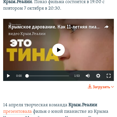
Крым.Реалии
. Показ фильма состоится в 19:00 с
ПРИСОЕДИНЯЙТЕСЬ!
ПОБЕДИТЕЛЕЙ НЕ СУДЯТ?
повтором 7 октября в 20:30.
КРЫМ.НЕПОКОРЕННЫЙ
ELIFBE
Крымское дарование. Как 11-летняя пианистка покоряет мир (видео)
УКРАИНСКАЯ ПРОБЛЕМА КРЫМА
видео
Крым.Реалии
Все сайты RFE/RL
No media source currently available
0:00
1:53
Загрузить
14 апреля творческая команда
Крым.Реалии
презентовала
фильм о юной пианистке из Крыма