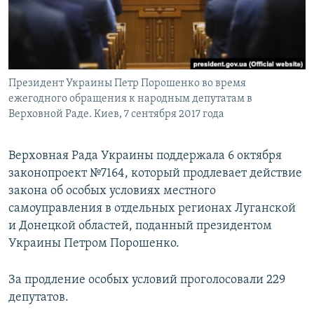
ПРИСОЕДИНЯЙТЕСЬ!
ПОБЕДИТЕЛЕЙ НЕ СУДЯТ?
КРЫМ.НЕПОКОРЕННЫЙ
ELIFBE
Президент Украины Петр Порошенко во время
УКРАИНСКАЯ ПРОБЛЕМА КРЫМА
ежегодного обращения к народным депутатам в
Все сайты RFE/RL
Верховной Раде. Киев, 7 сентября 2017 года
Верховная Рада Украины поддержала 6 октября
законопроект №7164, который продлевает действие
закона об особых условиях местного
самоуправления в отдельных регионах Луганской
и Донецкой областей, поданный президентом
Украины Петром Порошенко.
За продление особых условий проголосовали 229
депутатов.