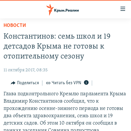
Доступность
ссылки
Вернуться
НОВОСТИ
к
НОВОСТИ
Константинов: семь школ и 19
основному
СПЕЦПРОЕКТЫ
содержанию
детсадов Крыма не готовы к
ВОДА
Вернутся
ГРУЗ 200
отопительному сезону
к
ИСТОРИЯ
КАРТА ВОЕННЫХ ОБЪЕКТОВ КРЫМА
главной
11 октября 2017, 08:35
ЕЩЕ
11 ЛЕТ ОККУПАЦИИ КРЫМА. 11 ИСТОРИЙ СОПРОТИВЛЕНИЯ
навигации
Вернутся
Поделиться
Читать без VPN
РАДІО СВОБОДА
ИНТЕРАКТИВ
к
Глава подконтрольного Кремлю парламента Крыма
КАК ОБОЙТИ БЛОКИРОВКУ
ИНФОГРАФИКА
поиску
Владимир Константинов сообщил, что к
ТЕЛЕПРОЕКТ КРЫМ.РЕАЛИИ
прохождению осенне-зимнего периода не готовы
Українською
два объекта здравоохранения, семь школ и 19
СОВЕТЫ ПРАВОЗАЩИТНИКОВ
Qırımtatar
детских садов. Об этом 10 октября он сообщил в
ПРОПАВШИЕ БЕЗ ВЕСТИ
рамках заседания Совмина полуострова.