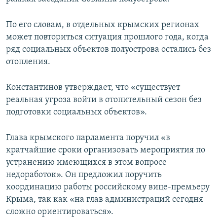
ПРИСОЕДИНЯЙТЕСЬ!
ПОБЕДИТЕЛЕЙ НЕ СУДЯТ?
По его словам, в отдельных крымских регионах
КРЫМ.НЕПОКОРЕННЫЙ
может повториться ситуация прошлого года, когда
ELIFBE
ряд социальных объектов полуострова остались без
отопления.
УКРАИНСКАЯ ПРОБЛЕМА КРЫМА
Все сайты RFE/RL
Константинов утверждает, что «существует
реальная угроза войти в отопительный сезон без
подготовки социальных объектов».
Глава крымского парламента поручил «в
кратчайшие сроки организовать мероприятия по
устранению имеющихся в этом вопросе
недоработок». Он предложил поручить
координацию работы российскому вице-премьеру
Крыма, так как «на глав администраций сегодня
сложно ориентироваться».