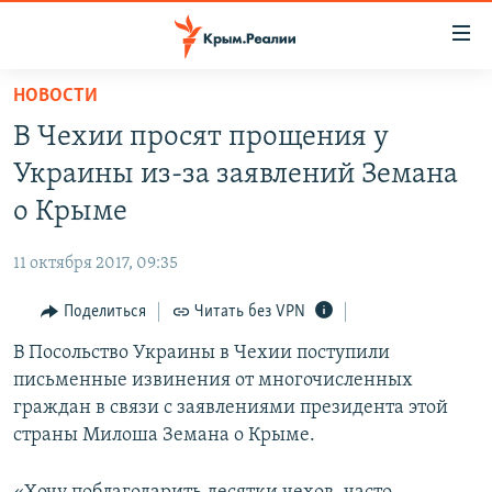
Доступность
ссылки
Вернуться
НОВОСТИ
к
НОВОСТИ
В Чехии просят прощения у
основному
СПЕЦПРОЕКТЫ
содержанию
Украины из-за заявлений Земана
ВОДА
Вернутся
ГРУЗ 200
о Крыме
к
ИСТОРИЯ
КАРТА ВОЕННЫХ ОБЪЕКТОВ КРЫМА
главной
11 октября 2017, 09:35
ЕЩЕ
11 ЛЕТ ОККУПАЦИИ КРЫМА. 11 ИСТОРИЙ СОПРОТИВЛЕНИЯ
навигации
Вернутся
Поделиться
Читать без VPN
РАДІО СВОБОДА
ИНТЕРАКТИВ
к
В Посольство Украины в Чехии поступили
КАК ОБОЙТИ БЛОКИРОВКУ
ИНФОГРАФИКА
поиску
письменные извинения от многочисленных
ТЕЛЕПРОЕКТ КРЫМ.РЕАЛИИ
граждан в связи с заявлениями президента этой
Українською
страны Милоша Земана о Крыме.
СОВЕТЫ ПРАВОЗАЩИТНИКОВ
Qırımtatar
ПРОПАВШИЕ БЕЗ ВЕСТИ