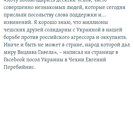
«Хочу поблагодарить десятки чехов, часто
ПРИСОЕДИНЯЙТЕСЬ!
ПОБЕДИТЕЛЕЙ НЕ СУДЯТ?
совершенно незнакомых людей, которые сегодня
прислали посольству слова поддержки и...
КРЫМ.НЕПОКОРЕННЫЙ
извинений. Я хорошо знаю, что миллионы
ELIFBE
чешских друзей солидарны с Украиной в нашей
борьбе против российского агрессора и оккупанта.
УКРАИНСКАЯ ПРОБЛЕМА КРЫМА
Иначе и быть не может в стране, народ которой дал
Все сайты RFE/RL
миру Вацлава Гавела», – написал на странице в
Facebook посол Украины в Чехии Евгений
Перебийнис.