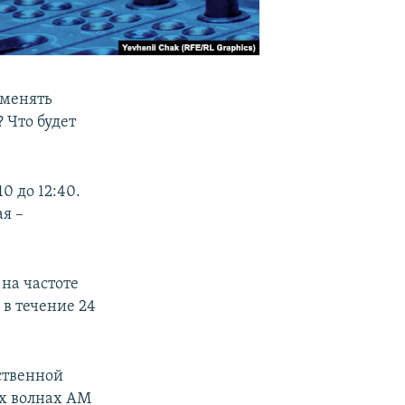
бменять
 Что будет
0 до 12:40.
ая –
на частоте
 в течение 24
ственной
х волнах АМ