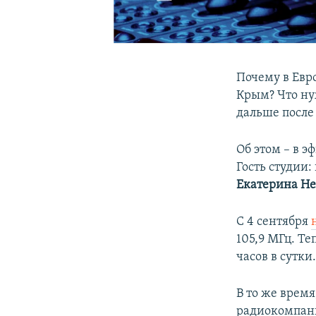
Почему в Евр
Крым? Что ну
дальше после
Об этом – в э
Гость студии
Екатерина Не
С 4 сентября
105,9 МГц. Те
часов в сутки
В то же время
радиокомпан