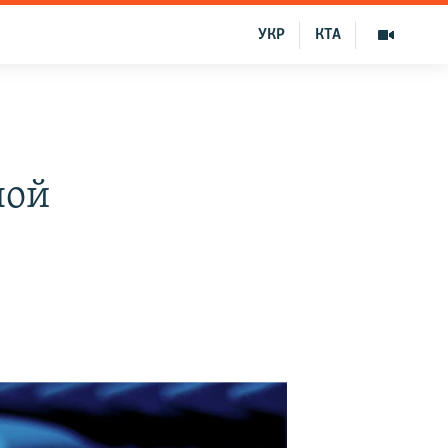
УКР
КТА
ной