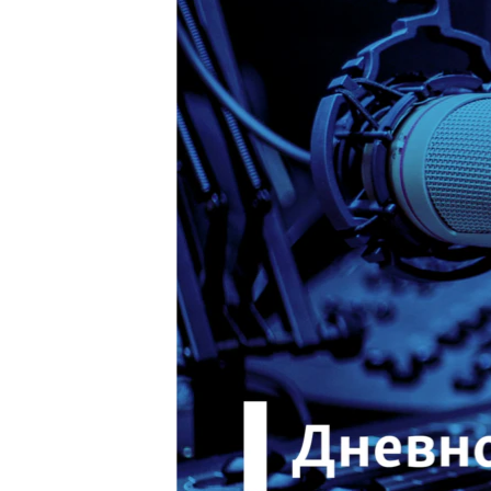
ПОБЕДИТЕЛЕЙ НЕ СУДЯТ?
КРЫМ.НЕПОКОРЕННЫЙ
ELIFBE
УКРАИНСКАЯ ПРОБЛЕМА КРЫМА