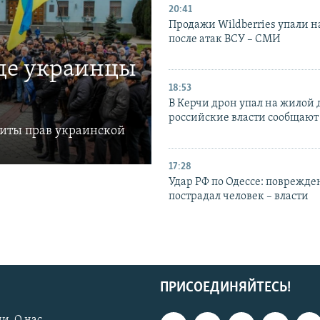
20:41
Продажи Wildberries упали н
после атак ВСУ – СМИ
где украинцы
18:53
В Керчи дрон упал на жилой 
российские власти сообщают
щиты прав украинской
17:28
Удар РФ по Одессе: поврежде
пострадал человек – власти
ПРИСОЕДИНЯЙТЕСЬ!