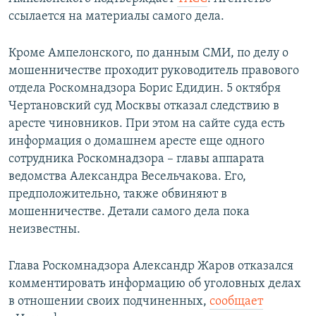
ПРИСОЕДИНЯЙТЕСЬ!
ПОБЕДИТЕЛЕЙ НЕ СУДЯТ?
ссылается на материалы самого дела.
КРЫМ.НЕПОКОРЕННЫЙ
Кроме Ампелонского, по данным СМИ, по делу о
ELIFBE
мошенничестве проходит руководитель правового
отдела Роскомнадзора Борис Едидин. 5 октября
УКРАИНСКАЯ ПРОБЛЕМА КРЫМА
Чертановский суд Москвы отказал следствию в
Все сайты RFE/RL
аресте чиновников. При этом на сайте суда есть
информация о домашнем аресте еще одного
сотрудника Роскомнадзора – главы аппарата
ведомства Александра Весельчакова. Его,
предположительно, также обвиняют в
мошенничестве. Детали самого дела пока
неизвестны.
Глава Роскомнадзора Александр Жаров отказался
комментировать информацию об уголовных делах
в отношении своих подчиненных,
сообщает