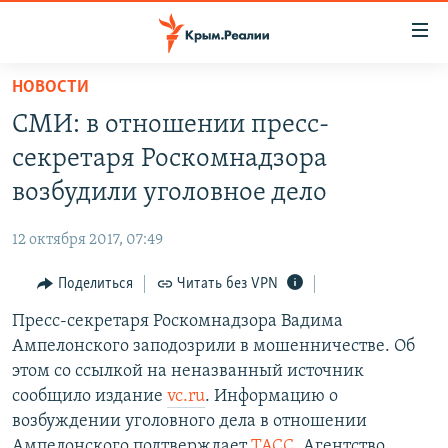
Доступность
ссылки
Вернуться
НОВОСТИ
к
НОВОСТИ
СМИ: в отношении пресс-
основному
СПЕЦПРОЕКТЫ
содержанию
секретаря Роскомнадзора
ВОДА
Вернутся
ГРУЗ 200
возбудили уголовное дело
к
ИСТОРИЯ
КАРТА ВОЕННЫХ ОБЪЕКТОВ КРЫМА
главной
12 октября 2017, 07:49
ЕЩЕ
11 ЛЕТ ОККУПАЦИИ КРЫМА. 11 ИСТОРИЙ СОПРОТИВЛЕНИЯ
навигации
Вернутся
Поделиться
Читать без VPN
РАДІО СВОБОДА
ИНТЕРАКТИВ
к
Пресс-секретаря Роскомнадзора Вадима
КАК ОБОЙТИ БЛОКИРОВКУ
ИНФОГРАФИКА
поиску
Ампелонского заподозрили в мошенничестве. Об
ТЕЛЕПРОЕКТ КРЫМ.РЕАЛИИ
этом со ссылкой на неназванный источник
Українською
сообщило издание
vc.ru
. Информацию о
СОВЕТЫ ПРАВОЗАЩИТНИКОВ
Qırımtatar
возбуждении уголовного дела в отношении
ПРОПАВШИЕ БЕЗ ВЕСТИ
Ампелонского подтверждает
ТАСС
. Агентство