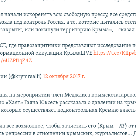
я начали искоренять всю свободную прессу, все средст
яла под контроль Россия, а те, которые пытались отс
и закрыты, или покинули территорию Крыма», – сказа
Е, где правозащитники представляют исследование 
формационной оккупации КрымаLIVE
https://t.co/KiIp
om/6UZPfiqZ4Z
ии (@krymrealii)
12 октября 2017 г.
ая на мероприятии член Меджлиса крымскотатарског
ио «Хаят» Гаяна Юксель рассказала о давлении на кр
 которые осуществляет подконтрольная Кремлю власть 
ала все возможное, чтобы зачистить его (Крым –
КР
) о
ь репрессии в отношении крымских, журналистов... 