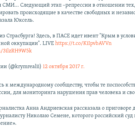
я СМИ... Следующий этап –репрессии в отношении тех,
ировать происходящие в качестве свободных и незав
казала Юксель.
з Страсбурга! Здесь, в ПАСЕ идет ивент "Крым в услов
ной оккупации". LIVE
https://t.co/KiIpvbAVVn
om/3ilzRH9W5k
ии (@krymrealii)
12 октября 2017 г.
сь к международному сообществу, чтобы те поспособст
сии, для мониторинга нарушения прав человека и св
налистка Анна Андриевская рассказала о приговоре 
рналисту Николаю Семене, которого российский суд
нение».