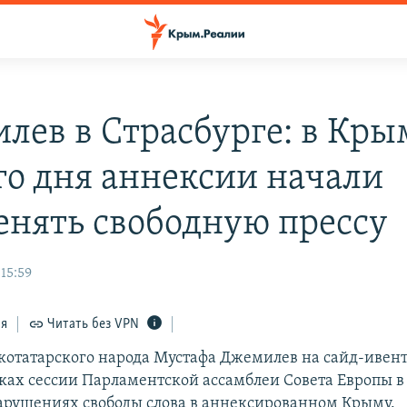
лев в Страсбурге: в Кры
го дня аннексии начали
енять свободную прессу
 15:59
ся
Читать без VPN
отатарского народа Мустафа Джемилев на сайд-ивент
ках сессии Парламентской ассамблеи Совета Европы в
арушениях свободы слова в аннексированном Крыму.