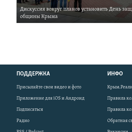
Дискуссия вокруг планов установить День за
общины Крыма
ПОДДЕРЖКА
ИНФО
Українською
Присылайте свои видео и фото
Крым.Реали
Qırımtatar
Приложение для iOS и Андроид
Правила к
Подписаться
Правила к
ПРИСОЕДИНЯЙТЕСЬ!
Радио
Обратная с
RSS / Podcast
Вакансии