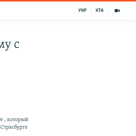
УКР
КТА
му с
е , который
 Страсбурге