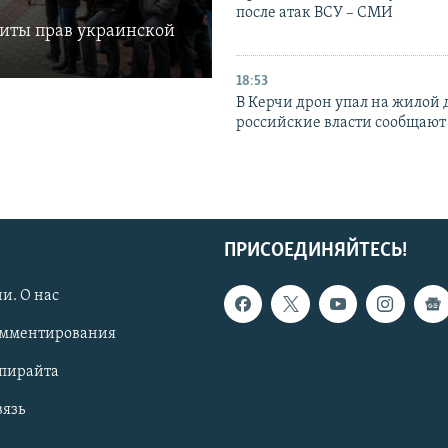
после атак ВСУ – СМИ
щиты прав украинской
18:53
В Керчи дрон упал на жилой 
российские власти сообщают
ПРИСОЕДИНЯЙТЕСЬ!
и. О нас
омментирования
опирайта
вязь