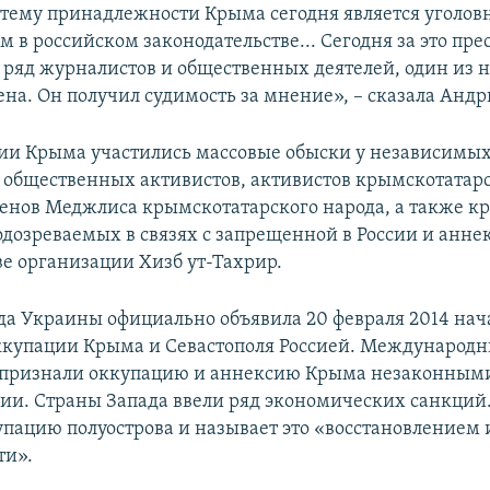
 тему принадлежности Крыма сегодня является уголо
 в российском законодательстве... Сегодня за это прес
ряд журналистов и общественных деятелей, один из н
на. Он получил судимость за мнение», – сказала Андр
ии Крыма участились массовые обыски у независимы
 общественных активистов, активистов крымскотатар
енов Меджлиса крымскотатарского народа, а также 
одозреваемых в связях с запрещенной в России и анн
ве организации Хизб ут-Тахрир.
да Украины официально объявила 20 февраля 2014 на
купации Крыма и Севастополя Россией. Международ
 признали оккупацию и аннексию Крыма незаконными
сии. Страны Запада ввели ряд экономических санкций.
упацию полуострова и называет это «восстановлением
ти».