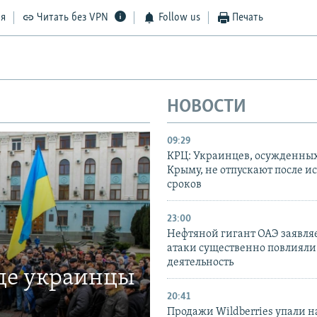
ся
Читать без VPN
Follow us
Печать
НОВОСТИ
09:29
КРЦ: Украинцев, осужденных
Крыму, не отпускают после и
сроков
23:00
Нефтяной гигант ОАЭ заявляе
атаки существенно повлияли 
деятельность
где украинцы
20:41
Продажи Wildberries упали н