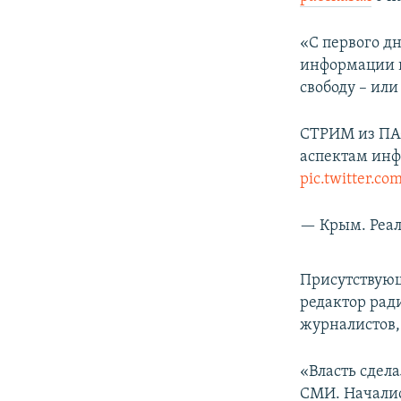
ПОБЕДИТЕЛЕЙ НЕ СУДЯТ?
КРЫМ.НЕПОКОРЕННЫЙ
«С первого дн
информации вз
ELIFBE
свободу – ил
УКРАИНСКАЯ ПРОБЛЕМА КРЫМА
СТРИМ из ПАС
аспектам ин
pic.twitter.c
— Крым. Реал
Присутствующ
редактор рад
журналистов,
«Власть сдел
СМИ. Началис