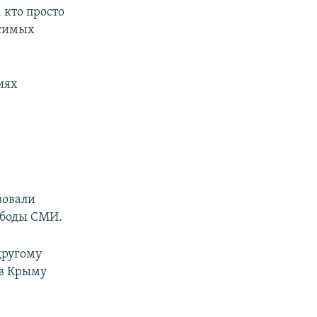
 кто просто
исимых
иях
вовали
ободы СМИ.
другому
 в Крыму