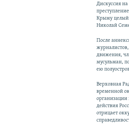
Дискуссия на
преступлением
Крыму целый 
Николай Семе
После аннекс
журналистов,
движения, чл
мусульман, п
ею полуостро
Верховная Ра
временной ок
организации
действия Рос
отрицает окк
справедливос