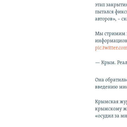
этап закрыти
пытался фикс
авторов», – с
Мы стримим и
информацион
pic.twitter.c
— Крым. Реал
Она обратила
введению мис
Крымская жур
крымскому жу
«осудил за м