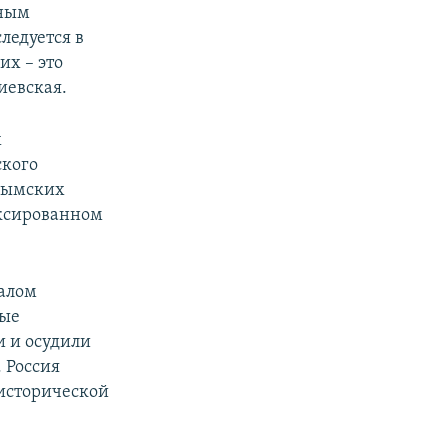
вным
ледуется в
их – это
иевская.
х
ского
крымских
ексированном
чалом
ные
 и осудили
 Россия
 исторической