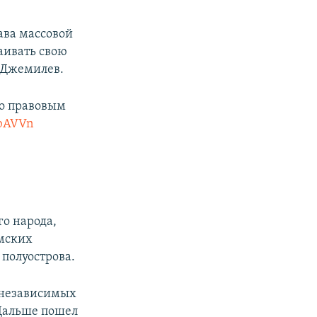
ава массовой
таивать свою
л Джемилев.
по правовым
vbAVVn
о народа,
ымских
полуострова.
т независимых
Дальше пошел