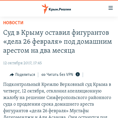
Доступность
ссылки
Вернуться
НОВОСТИ
к
НОВОСТИ
Суд в Крыму оставил фигурантов
основному
СПЕЦПРОЕКТЫ
содержанию
«дела 26 февраля» под домашним
ВОДА
Вернутся
ГРУЗ 200
арестом на два месяца
к
ИСТОРИЯ
КАРТА ВОЕННЫХ ОБЪЕКТОВ КРЫМА
главной
12 октября 2017, 17:45
ЕЩЕ
11 ЛЕТ ОККУПАЦИИ КРЫМА. 11 ИСТОРИЙ СОПРОТИВЛЕНИЯ
навигации
Вернутся
Поделиться
Читать без VPN
РАДІО СВОБОДА
ИНТЕРАКТИВ
к
Подконтрольный Кремлю Верховный суд Крыма в
КАК ОБОЙТИ БЛОКИРОВКУ
ИНФОГРАФИКА
поиску
четверг, 12 октября, отклонил апелляционную
ТЕЛЕПРОЕКТ КРЫМ.РЕАЛИИ
жалобу на решение Симферопольского районного
Українською
суда о продлении срока домашнего ареста
СОВЕТЫ ПРАВОЗАЩИТНИКОВ
Qırımtatar
фигурантов «дела 26 февраля» Мустафы
ПРОПАВШИЕ БЕЗ ВЕСТИ
Дегерменджи и Али Асанова. Они останутся под