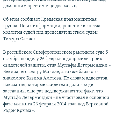
ПРИСОЕДИНЯЙТЕСЬ!
ПОБЕДИТЕЛЕЙ НЕ СУДЯТ?
домашним арестом еще два месяца.
КРЫМ.НЕПОКОРЕННЫЙ
Об этом сообщает Крымская правозащитная
ELIFBE
группа. По их информации, решение вынесла
коллегия судей под председательством судьи
УКРАИНСКАЯ ПРОБЛЕМА КРЫМА
Тимура Слезко.
Все сайты RFE/RL
В российском Симферопольском районном суде 5
октября по «делу 26 февраля» допросили троих
свидетелей защиты, отца Мустафы Дегерменджи –
Бекира, его сестру Мавиле, а также близкого
знакомого Кязима Аметова.​ По словам адвокатов,
показания, которые свидетели дали в ходе
заседания, еще раз подтверждают тот факт, что
Мустафа Дегерменджи «не участвовал в основной
фазе митинга 26 февраля 2014 года под Верховной
Радой Крыма».