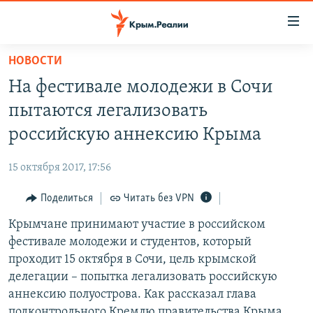
Доступность
ссылки
Вернуться
НОВОСТИ
к
НОВОСТИ
На фестивале молодежи в Сочи
основному
СПЕЦПРОЕКТЫ
содержанию
пытаются легализовать
ВОДА
Вернутся
ГРУЗ 200
российскую аннексию Крыма
к
ИСТОРИЯ
КАРТА ВОЕННЫХ ОБЪЕКТОВ КРЫМА
главной
15 октября 2017, 17:56
ЕЩЕ
11 ЛЕТ ОККУПАЦИИ КРЫМА. 11 ИСТОРИЙ СОПРОТИВЛЕНИЯ
навигации
Вернутся
Поделиться
Читать без VPN
РАДІО СВОБОДА
ИНТЕРАКТИВ
к
Крымчане принимают участие в российском
КАК ОБОЙТИ БЛОКИРОВКУ
ИНФОГРАФИКА
поиску
фестивале молодежи и студентов, который
ТЕЛЕПРОЕКТ КРЫМ.РЕАЛИИ
проходит 15 октября в Сочи, цель крымской
Українською
делегации – попытка легализовать российскую
СОВЕТЫ ПРАВОЗАЩИТНИКОВ
Qırımtatar
аннексию полуострова. Как рассказал глава
ПРОПАВШИЕ БЕЗ ВЕСТИ
подконтрольного Кремлю правительства Крыма