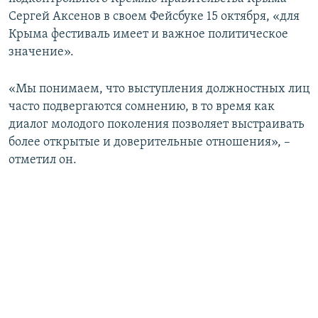
ПРИСОЕДИНЯЙТЕСЬ!
ПОБЕДИТЕЛЕЙ НЕ СУДЯТ?
Сергей Аксенов в своем Фейсбуке 15 октября, «для
Крыма фестиваль имеет и важное политическое
КРЫМ.НЕПОКОРЕННЫЙ
значение».
ELIFBE
«Мы понимаем, что выступления должностных лиц
УКРАИНСКАЯ ПРОБЛЕМА КРЫМА
часто подвергаются сомнению, в то время как
Все сайты RFE/RL
диалог молодого поколения позволяет выстраивать
более открытые и доверительные отношения», –
отметил он.