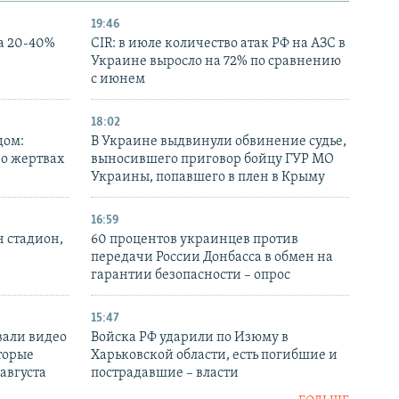
19:46
а 20-40%
CIR: в июле количество атак РФ на АЗС в
Украине выросло на 72% по сравнению
с июнем
18:02
дом:
В Украине выдвинули обвинение судье,
 о жертвах
выносившего приговор бойцу ГУР МО
Украины, попавшего в плен в Крыму
16:59
н стадион,
60 процентов украинцев против
передачи России Донбасса в обмен на
гарантии безопасности – опрос
15:47
вали видео
Войска РФ ударили по Изюму в
торые
Харьковской области, есть погибшие и
 августа
пострадавшие – власти