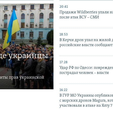
20:41
Продажи Wildberries упали н
после атак ВСУ – СМИ
18:53
В Керчи дрон упал на жилой 
российские власти сообщают
где украинцы
17:28
Удар РФ по Одессе: поврежде
пострадал человек – власти
щиты прав украинской
16:22
В ГУР МО Украины опублико
с морских дронов Magura, ко
участвовали в атаке на Ялту 7