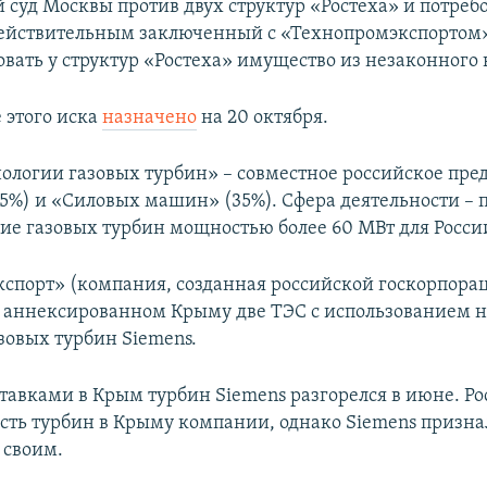
суд Москвы против двух структур «Ростеха» и потреб
ействительным заключенный с «Технопромэкспортом» 
овать у структур «Ростеха» имущество из незаконного 
 этого иска
назначено
на 20 октября.
ологии газовых турбин» – совместное российское пре
65%) и «Силовых машин» (35%). Сфера деятельности – 
ие газовых турбин мощностью более 60 МВт для России
спорт» (компания, созданная российской госкорпора
 в аннексированном Крыму две ТЭС с использованием 
зовых турбин Siemens.
ставками в Крым турбин Siemens разгорелся в июне. Ро
ть турбин в Крыму компании, однако Siemens призна
 своим.