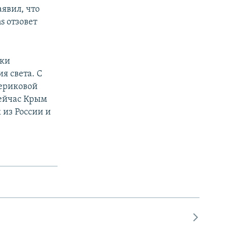
явил, что
s отзовет
тки
я света. С
териковой
Сейчас Крым
 из России и