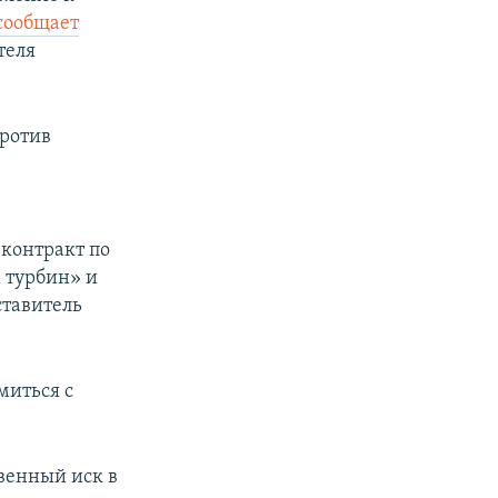
сообщает
теля
против
контракт по
 турбин» и
ставитель
миться с
венный иск в