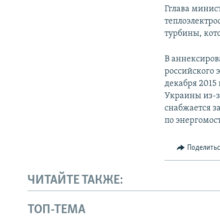
Гглава минис
теплоэлектро
турбины, кот
В аннексиров
российского 
декабря 2015
Украины из-з
снабжается з
по энергомост
Поделить
ЧИТАЙТЕ ТАКЖЕ:
ТОП-ТЕМА