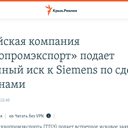
йская компания
опромэкспорт» подает
чный иск к Siemens по сд
нами
 12:45
ся
Читать без VPN
хнопромэкспорт» (ТПЭ) подает встречное исковое зая