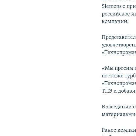
ПОБЕДИТЕЛЕЙ НЕ СУДЯТ?
Siemens о пр
КРЫМ.НЕПОКОРЕННЫЙ
российское и
компании.
ELIFBE
УКРАИНСКАЯ ПРОБЛЕМА КРЫМА
Представитель
удовлетворени
«Технопромэк
«Мы просим п
поставке тур
«Технопромэк
ТПЭ и добавил
В заседании 
материалами 
Ранее компан