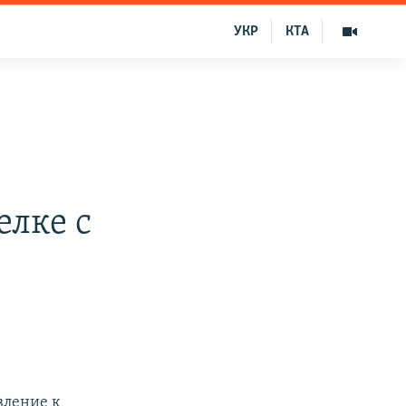
УКР
КТА
елке с
вление к