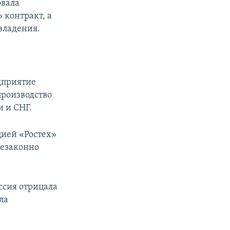
овала
контракт, а
владения.
дприятие
производство
 и СНГ.
цией «Ростех»
незаконно
ссия отрицала
ла