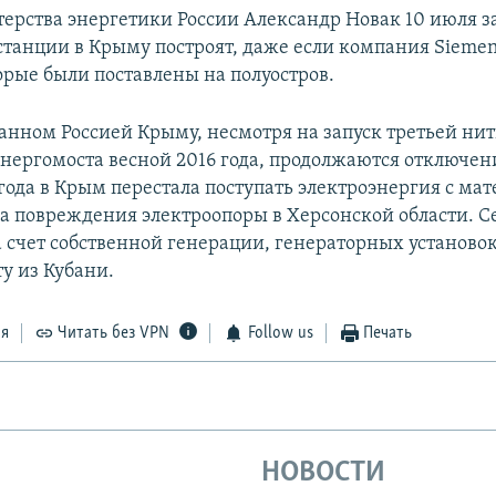
терства энергетики России Александр Новак 10 июля за
станции в Крыму построят, даже если компания Siemen
орые были поставлены на полуостров.
анном Россией Крыму, несмотря на запуск третьей ни
энергомоста весной 2016 года, продолжаются отключени
 года в Крым перестала поступать электроэнергия с ма
а повреждения электроопоры в Херсонской области. 
а счет собственной генерации, генераторных установок
у из Кубани.
ся
Читать без VPN
Follow us
Печать
НОВОСТИ