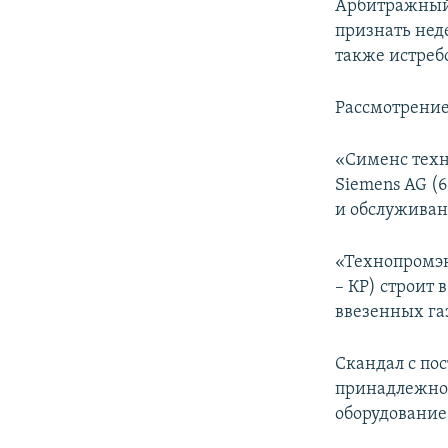
Арбитражный 
признать нед
также истреб
Рассмотрение
«Сименс техн
Siemens AG (
и обслуживан
«Технопромэк
– КР) строит
ввезенных га
Скандал с по
принадлежнос
оборудование