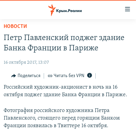
Доступность
ссылки
Вернуться
НОВОСТИ
к
НОВОСТИ
Петр Павленский поджег здание
основному
СПЕЦПРОЕКТЫ
содержанию
Банка Франции в Париже
ВОДА
Вернутся
ГРУЗ 200
к
16 октября 2017, 13:07
ИСТОРИЯ
КАРТА ВОЕННЫХ ОБЪЕКТОВ КРЫМА
главной
ЕЩЕ
Поделиться
Читать без VPN
11 ЛЕТ ОККУПАЦИИ КРЫМА. 11 ИСТОРИЙ СОПРОТИВЛЕНИЯ
навигации
Вернутся
РАДІО СВОБОДА
Российский художник-акционист в ночь на 16
ИНТЕРАКТИВ
к
октября поджег здание Банка Франции в Париже.
КАК ОБОЙТИ БЛОКИРОВКУ
ИНФОГРАФИКА
поиску
ТЕЛЕПРОЕКТ КРЫМ.РЕАЛИИ
Фотография российского художника Петра
Українською
Павленского, стоящего перед горящим Банком
СОВЕТЫ ПРАВОЗАЩИТНИКОВ
Qırımtatar
Франции появилась в Твиттере 16 октября.
ПРОПАВШИЕ БЕЗ ВЕСТИ