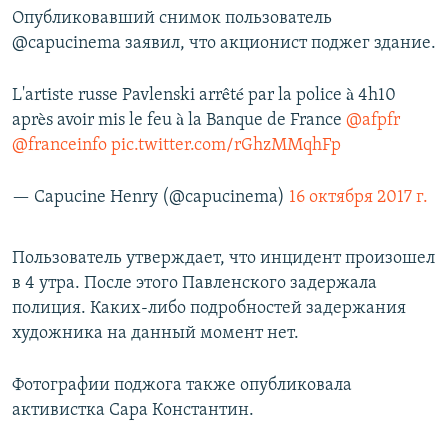
Опубликовавший снимок пользователь
ПРИСОЕДИНЯЙТЕСЬ!
ПОБЕДИТЕЛЕЙ НЕ СУДЯТ?
@capucinema заявил, что акционист поджег здание.
КРЫМ.НЕПОКОРЕННЫЙ
ELIFBE
L'artiste russe Pavlenski arrêté par la police à 4h10
après avoir mis le feu à la Banque de France
@afpfr
УКРАИНСКАЯ ПРОБЛЕМА КРЫМА
@franceinfo
pic.twitter.com/rGhzMMqhFp
Все сайты RFE/RL
— Capucine Henry (@capucinema)
16 октября 2017 г.
Пользователь утверждает, что инцидент произошел
в 4 утра. После этого Павленского задержала
полиция. Каких-либо подробностей задержания
художника на данный момент нет.
Фотографии поджога также опубликовала
активистка Сара Константин.