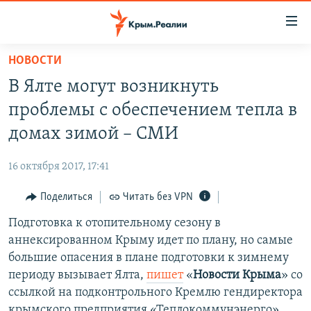
Доступность
ссылки
Вернуться
НОВОСТИ
к
НОВОСТИ
В Ялте могут возникнуть
основному
СПЕЦПРОЕКТЫ
содержанию
проблемы с обеспечением тепла в
ВОДА
Вернутся
ГРУЗ 200
домах зимой – СМИ
к
ИСТОРИЯ
КАРТА ВОЕННЫХ ОБЪЕКТОВ КРЫМА
главной
16 октября 2017, 17:41
ЕЩЕ
11 ЛЕТ ОККУПАЦИИ КРЫМА. 11 ИСТОРИЙ СОПРОТИВЛЕНИЯ
навигации
Вернутся
Поделиться
Читать без VPN
РАДІО СВОБОДА
ИНТЕРАКТИВ
к
Подготовка к отопительному сезону в
КАК ОБОЙТИ БЛОКИРОВКУ
ИНФОГРАФИКА
поиску
аннексированном Крыму идет по плану, но самые
ТЕЛЕПРОЕКТ КРЫМ.РЕАЛИИ
большие опасения в плане подготовки к зимнему
Українською
периоду вызывает Ялта,
пишет
«​
Новости Крыма
»​ со
СОВЕТЫ ПРАВОЗАЩИТНИКОВ
Qırımtatar
ссылкой на подконтрольного Кремлю гендиректора
ПРОПАВШИЕ БЕЗ ВЕСТИ
крымского предприятия «Теплокоммунэнерго»