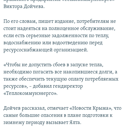
ПРИСОЕДИНЯЙТЕСЬ!
ПОБЕДИТЕЛЕЙ НЕ СУДЯТ?
Виктора Дойчева.
КРЫМ.НЕПОКОРЕННЫЙ
По его словам, пишет издание, потребителям не
ELIFBE
стоит надеяться на полноценное обслуживание,
если есть серьезные задолженности по теплу,
УКРАИНСКАЯ ПРОБЛЕМА КРЫМА
водоснабжению или водоотведению перед
Все сайты RFE/RL
ресурсоснабжающей организацией.
«Чтобы не допустить сбоев в запуске тепла,
необходимо погасить все накопившиеся долги, а
также обеспечить текущую оплату потребляемых
ресурсов», – добавил гендиректор
«Теплокоммунэнерго».
Дойчев рассказал, отмечает «​Новости Крыма», что
самые большие опасения в плане подготовки к
зимнему периоду вызывает Ялта.