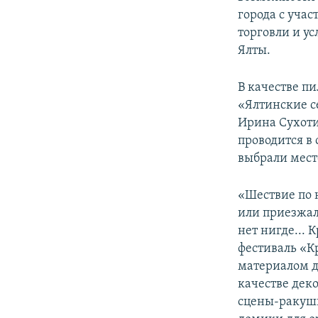
ПОБЕДИТЕЛЕЙ НЕ СУДЯТ?
города с уча
КРЫМ.НЕПОКОРЕННЫЙ
торговли и у
Ялты.
ELIFBE
УКРАИНСКАЯ ПРОБЛЕМА КРЫМА
В качестве п
«Ялтинские с
Ирина Сухоти
проводится в 
выбрали мест
«Шествие по 
или приезжал
нет нигде...
фестиваль «К
материалом д
качестве дек
сцены-ракушк