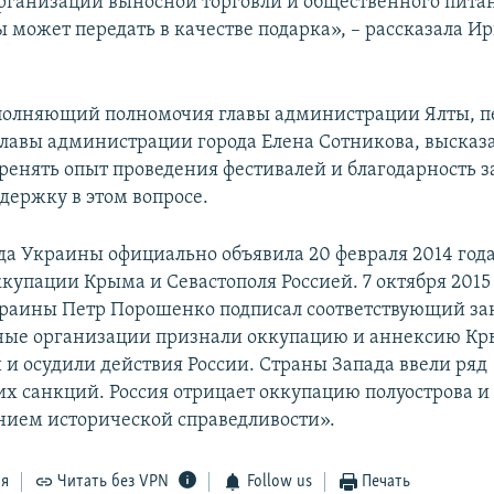
рганизации выносной торговли и общественного питан
 может передать в качестве подарка», – рассказала И
полняющий полномочия главы администрации Ялты, 
главы администрации города Елена Сотникова, высказ
еренять опыт проведения фестивалей и благодарность 
держку в этом вопросе.
да Украины официально объявила 20 февраля 2014 год
купации Крыма и Севастополя Россией. 7 октября 2015
раины Петр Порошенко подписал соответствующий за
ые организации признали оккупацию и аннексию К
и осудили действия России. Страны Запада ввели ряд
х санкций. Россия отрицает оккупацию полуострова и 
нием исторической справедливости».
ся
Читать без VPN
Follow us
Печать