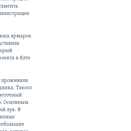
тамента
дминистрации
ичных ярмарок
дставила
торый
роекта в Ялте
е проживали
дника. Такого
цветочный
р. Основным
й лук. В
антные
 небольшие