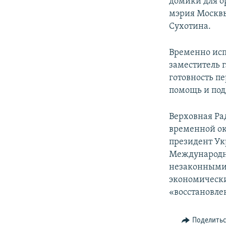
домики для о
мэрия Москвы
Сухотина.
Временно ис
заместитель 
готовность п
помощь и под
Верховная Ра
временной ок
президент Ук
Международн
незаконными 
экономически
«восстановле
Поделить