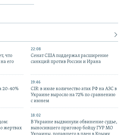
22:08
т, что
Сенат США поддержал расширение
на его
санкций против России и Ирана
19:46
а 20-40%
CIR: в июле количество атак РФ на АЗС в
Украине выросло на 72% по сравнению
с июнем
18:02
дом:
В Украине выдвинули обвинение судье,
 о жертвах
выносившего приговор бойцу ГУР МО
Украины, попавшего в плен в Крыму