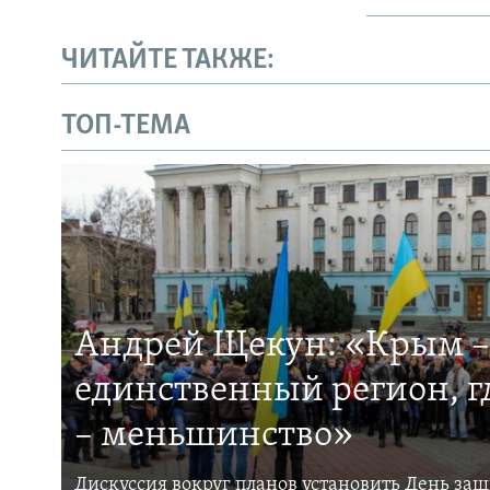
ЧИТАЙТЕ ТАКЖЕ:
ТОП-ТЕМА
Андрей Щекун: «Крым –
единственный регион, 
– меньшинство»
Дискуссия вокруг планов установить День за