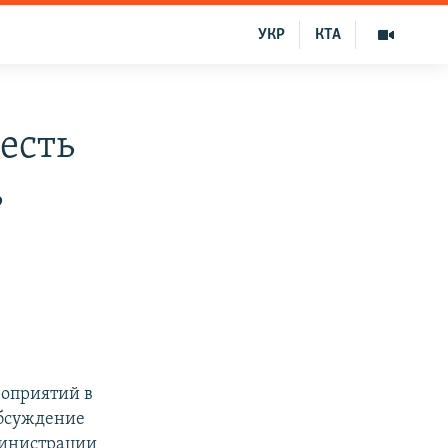
УКР
КТА
есть
ь
роприятий в
обсуждение
министрации