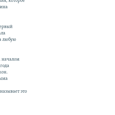
ия, которое
рина
первый
ала
за любую
а началом
 года
кон.
рыма
называет это