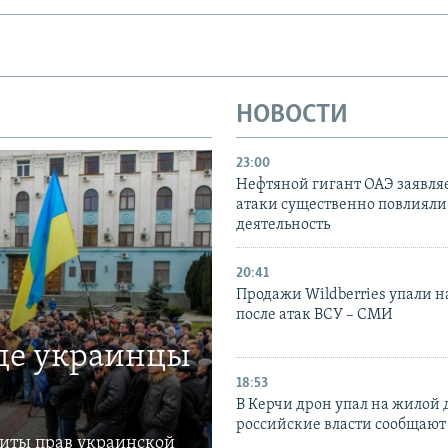
НОВОСТИ
23:00
Нефтяной гигант ОАЭ заявляе
атаки существенно повлияли 
деятельность
20:41
Продажи Wildberries упали н
после атак ВСУ – СМИ
где украинцы
18:53
В Керчи дрон упал на жилой 
российские власти сообщают
щиты прав украинской