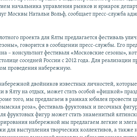
стием начальника управления рынков и ярмарок депар
слуг Москвы Натальи Вольф, сообщает пресс-служба а
илотного проекта для Ялты предлагается фестиваль ул
езоны», говорится в сообщении пресс-службы. Его пре
на – консультант фестиваля «Московские сезоны», ко
столице соседней России с 2012 года. Для реализации п
ом проведения набережную.
набережной двойников известных личностей, которы
и в Ялту на отдых, может стать особой «фишкой» праз
 Кроме того, мы предлагаем в рамках юбилея провести 
рымская роза», фестиваль фруктовых и песочных фигу
ля фруктовых фигур может стать знаменитый ялтински
орирования набережной мы предлагаем легкие и элег
и для выступления творческих коллективов, а также