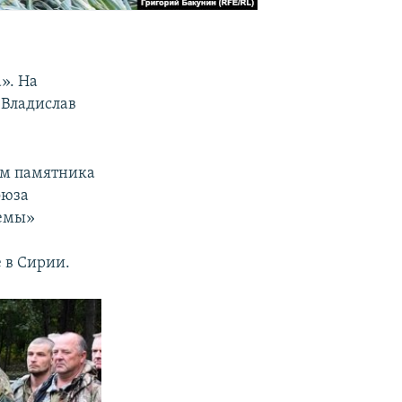
». На
 Владислав
ем памятника
оюза
лемы»
я
е в Сирии.