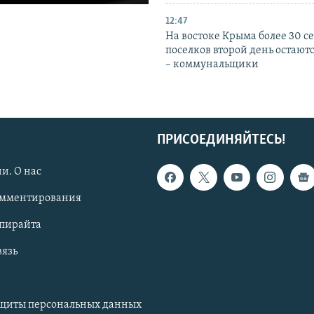
12:47
На востоке Крыма более 30 се
поселков второй день остаютс
– коммунальщики
ПРИСОЕДИНЯЙТЕСЬ!
и. О нас
омментирования
опирайта
вязь
ащиты персональных данных