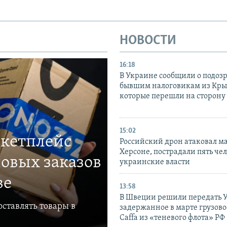
НОВОСТИ
16:18
В Украине сообщили о подоз
бывшим налоговикам из Кры
которые перешли на сторону
15:02
ркетплейс
Российский дрон атаковал м
Херсоне, пострадали пять чел
овых заказов
украинские власти
ве
13:58
В Швеции решили передать 
ставлять товары в
задержанное в марте грузово
Caffa из «теневого флота» РФ