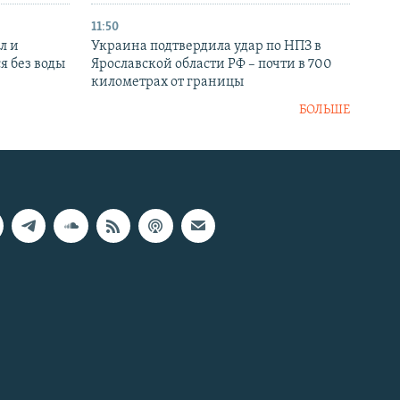
11:50
л и
Украина подтвердила удар по НПЗ в
я без воды
Ярославской области РФ – почти в 700
километрах от границы
БОЛЬШЕ