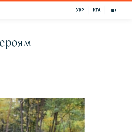
УКР
КТА
героям