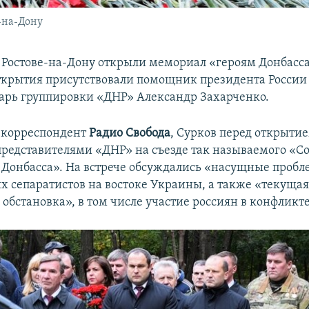
-на-Дону
 Ростове-на-Дону открыли мемориал «героям Донбасса
крытия присутствовали помощник президента России
варь группировки «ДНР» Александр Захарченко.
 корреспондент
Радио Свобода
, Сурков перед открыти
 представителями «ДНР» на съезде так называемого «С
 Донбасса». На встрече обсуждались «насущные проб
х сепаратистов на востоке Украины, а также «текуща
обстановка», в том числе участие россиян в конфликт