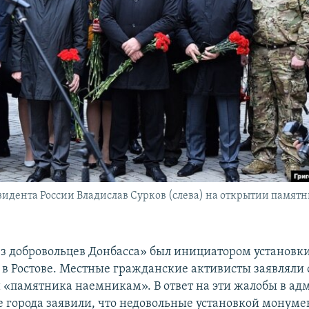
дента России Владислав Сурков (слева) на открытии памятн
 добровольцев Донбасса» был инициатором установк
 в Ростове. Местные гражданские активисты заявляли 
 «памятника наемникам». В ответ на эти жалобы в а
е города заявили, что недовольные установкой монуме