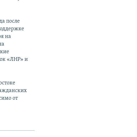
да после
поддержке
ря на
на
ские
вок «ЛНР» и
остоке
ражданских
симо от