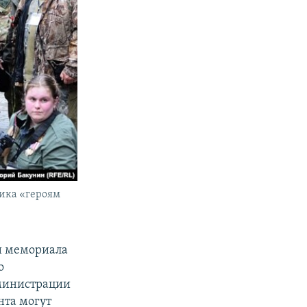
ика «героям
и мемориала
о
дминистрации
нта могут