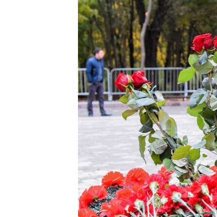
ПОБЕДИТЕЛЕЙ НЕ СУДЯТ?
КРЫМ.НЕПОКОРЕННЫЙ
ELIFBE
УКРАИНСКАЯ ПРОБЛЕМА КРЫМА