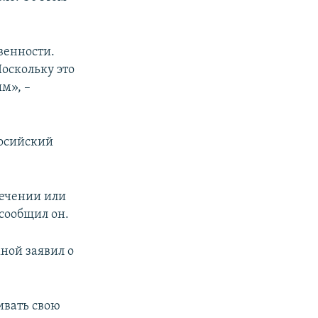
венности.
Поскольку это
м», –
досийский
лечении или
 сообщил он.
ной заявил о
ивать свою