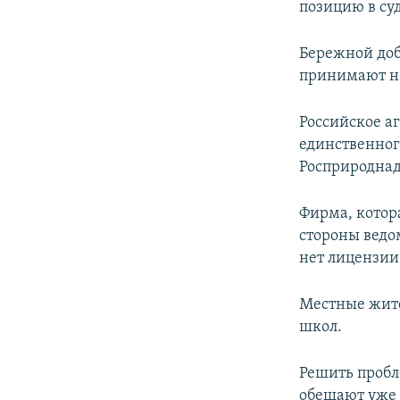
позицию в су
Бережной доб
принимают на
Российское а
единственног
Росприроднад
Фирма, котор
стороны ведо
нет лицензии 
Местные жите
школ.
Решить пробл
обещают уже 