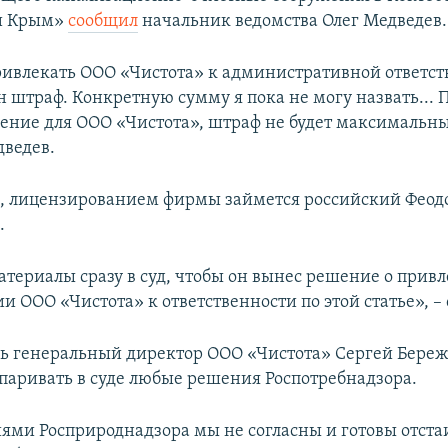
и Крым»
сообщил
начальник ведомства Олег Медведев.
ивлекать ООО «Чистота» к административной ответст
 штраф. Конкретную сумму я пока не могу назвать... 
ение для ООО «Чистота», штраф не будет максимальны
дведев.
м, лицензированием фирмы займется российский Фео
.
териалы сразу в суд, чтобы он вынес решение о прив
 ООО «Чистота» к ответственности по этой статье», –
дь генеральный директор ООО «Чистота» Сергей Береж
спаривать в суде любые решения Роспотребнадзора.
ями Росприроднадзора мы не согласны и готовы отста