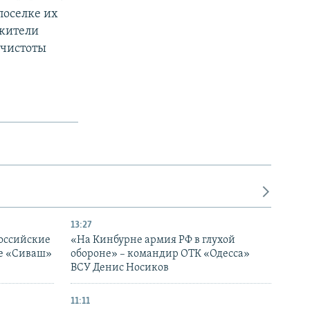
поселке их
 жители
ечистоты
13:27
оссийские
«На Кинбурне армия РФ в глухой
ке «Сиваш»
обороне» – командир ОТК «Одесса»
ВСУ Денис Носиков
11:11