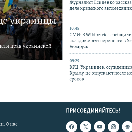
Журналист Есипенко рассказ
деле крымского автомехани
где украинцы
10:45
СМИ: В Wildberries сообщили,
складов могут перенести в У
щиты прав украинской
Беларусь
09:29
КРЦ: Украинцев, осужденных
Крыму, не отпускают после и
сроков
ПРИСОЕДИНЯЙТЕСЬ!
и. О нас