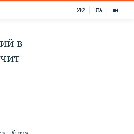
УКР
КТА
ий в
учит
ле. Об этом