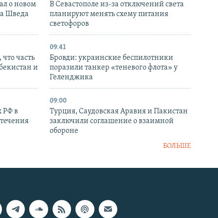
ал о новом
В Севастополе из-за отключений света
ка Шведа
планируют менять схему питания
светофоров
09:41
 что часть
Бровди: украинские беспилотники
збекистан и
поразили танкер «теневого флота» у
Геленджика
09:00
 РФ в
Турция, Саудовская Аравия и Пакистан
стечения
заключили соглашение о взаимной
обороне
БОЛЬШЕ