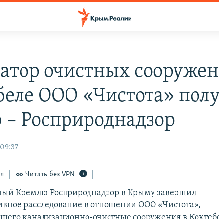
атор очистных сооружен
беле ООО «Чистота» пол
 – Росприроднадзор
 09:37
ся
Читать без VPN
ный Кремлю Росприроднадзор в Крыму завершил
вное расследование в отношении ООО «Чистота»,
щего канализационно-очистные сооружения в Коктебе