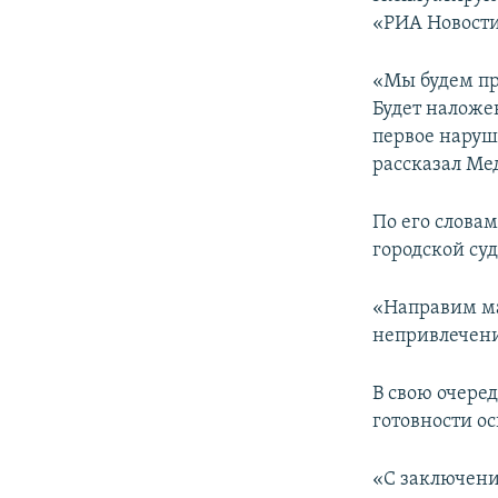
ПОБЕДИТЕЛЕЙ НЕ СУДЯТ?
«РИА Новост
КРЫМ.НЕПОКОРЕННЫЙ
«Мы будем пр
ELIFBE
Будет наложен
УКРАИНСКАЯ ПРОБЛЕМА КРЫМА
первое наруш
рассказал Ме
По его слова
городской суд
«Направим ма
непривлечении
В свою очере
готовности о
«С заключени