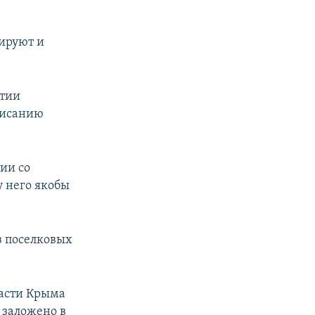
ируют и
ытии
дписанию
ии со
у него якобы
з поселковых
ласти Крыма
 заложено в