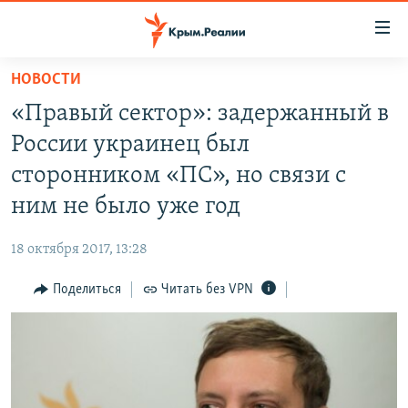
Доступность
ссылки
Вернуться
НОВОСТИ
к
НОВОСТИ
«Правый сектор»: задержанный в
основному
СПЕЦПРОЕКТЫ
содержанию
России украинец был
ВОДА
Вернутся
ГРУЗ 200
сторонником «ПС», но связи с
к
ИСТОРИЯ
КАРТА ВОЕННЫХ ОБЪЕКТОВ КРЫМА
ним не было уже год
главной
ЕЩЕ
11 ЛЕТ ОККУПАЦИИ КРЫМА. 11 ИСТОРИЙ СОПРОТИВЛЕНИЯ
навигации
18 октября 2017, 13:28
Вернутся
РАДІО СВОБОДА
ИНТЕРАКТИВ
к
Поделиться
Читать без VPN
КАК ОБОЙТИ БЛОКИРОВКУ
ИНФОГРАФИКА
поиску
ТЕЛЕПРОЕКТ КРЫМ.РЕАЛИИ
Українською
СОВЕТЫ ПРАВОЗАЩИТНИКОВ
Qırımtatar
ПРОПАВШИЕ БЕЗ ВЕСТИ