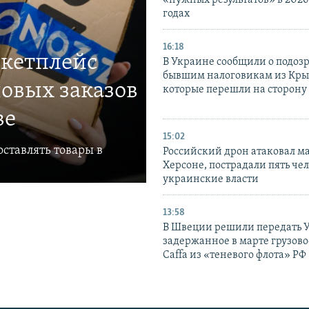
годах
16:18
ркетплейс
В Украине сообщили о подоз
бывшим налоговикам из Кры
овых заказов
которые перешли на сторону
ве
15:02
ставлять товары в
Российский дрон атаковал м
Херсоне, пострадали пять чел
украинские власти
13:58
В Швеции решили передать 
задержанное в марте грузово
Caffa из «теневого флота» РФ