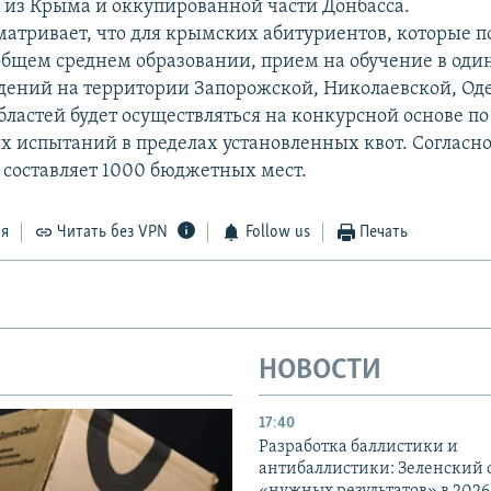
 из Крыма и оккупированной части Донбасса.
матривает, что для крымских абитуриентов, которые 
общем среднем образовании, прием на обучение в оди
дений на территории Запорожской, Николаевской, Од
бластей будет осуществляться на конкурсной основе по
х испытаний в пределах установленных квот. Согласно
 составляет 1000 бюджетных мест.
ся
Читать без VPN
Follow us
Печать
НОВОСТИ
17:40
Разработка баллистики и
антибаллистики: Зеленский
«нужных результатов» в 2026