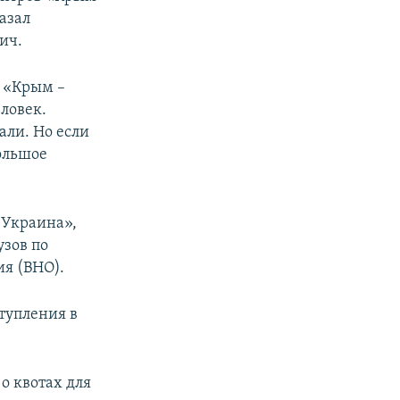
азал
ич.
в «Крым –
ловек.
али. Но если
большое
 Украина»,
зов по
я (ВНО).
тупления в
о квотах для