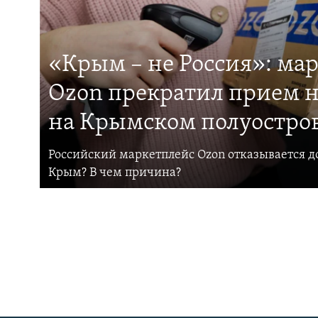
«Крым – не Россия»: ма
Ozon прекратил прием н
на Крымском полуостро
Российский маркетплейс Ozon отказывается до
Крым? В чем причина?