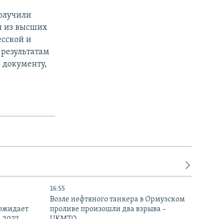
получили
н из высших
есской и
 результатам
 документу,
16:55
Возле нефтяного танкера в Ормузском
 ожидает
проливе произошли два взрыва –
-2027
UKMTO