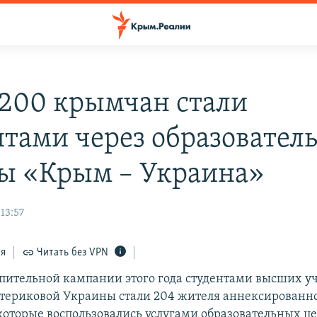
 200 крымчан стали
нтами через образовател
ы «Крым – Украина»
 13:57
ся
Читать без VPN
упительной кампании этого года студентами высших у
териковой Украины стали 204 жителя аннексированно
 которые воспользовались услугами образовательных 