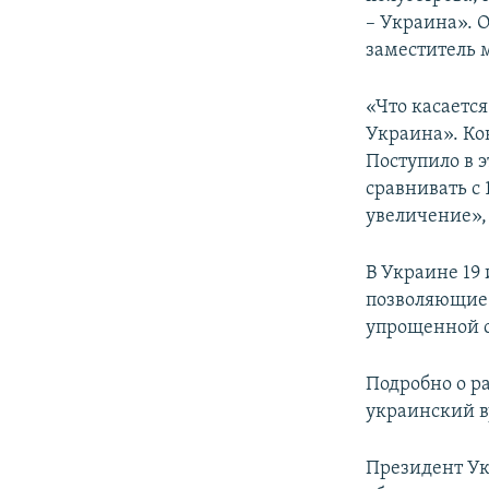
ПОБЕДИТЕЛЕЙ НЕ СУДЯТ?
– Украина». О
КРЫМ.НЕПОКОРЕННЫЙ
заместитель 
ELIFBE
«Что касаетс
УКРАИНСКАЯ ПРОБЛЕМА КРЫМА
Украина». Ко
Поступило в 
сравнивать с 
увеличение»,
В Украине 19
позволяющие 
упрощенной с
Подробно о р
украинский в
Президент Ук