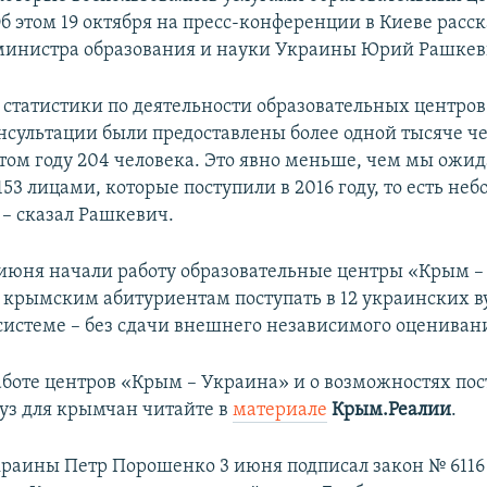
б этом 19 октября на пресс-конференции в Киеве расск
министра образования и науки Украины Юрий Рашкев
я статистики по деятельности образовательных центро
нсультации были предоставлены более одной тысяче че
этом году 204 человека. Это явно меньше, чем мы ожид
153 лицами, которые поступили в 2016 году, то есть не
 – сказал Рашкевич.
 июня начали работу образовательные центры «Крым –
крымским абитуриентам поступать в 12 украинских ву
истеме – без сдачи внешнего независимого оценивани
аботе центров «Крым – Украина» и о возможностях пос
уз для крымчан читайте в
материале
Крым.Реалии
.
раины Петр Порошенко 3 июня подписал закон № 6116 