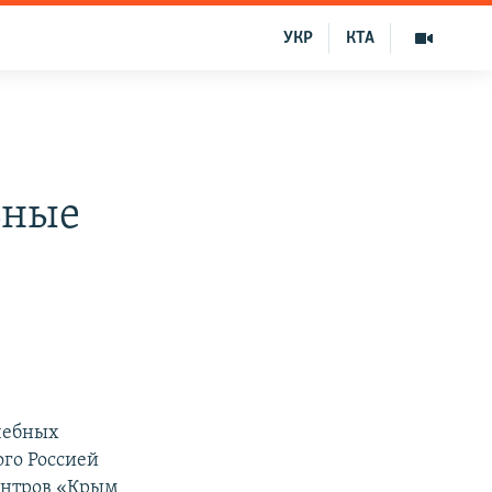
УКР
КТА
ьные
чебных
го Россией
центров «Крым