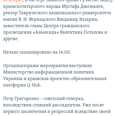
Фейсбук
е
, в «вечере памяти» примет участие лидер
ПРИСОЕДИНЯЙТЕСЬ!
ПОБЕДИТЕЛЕЙ НЕ СУДЯТ?
крымскотатарского народа Мустафа Джемилев,
ректор Таврического национального университета
КРЫМ.НЕПОКОРЕННЫЙ
имени В. И. Вернадского Владимир Казарин,
ELIFBE
заместитель главы Центра гражданского
просвещения «Альменда» Валентина Потапова и
УКРАИНСКАЯ ПРОБЛЕМА КРЫМА
другие.
Все сайты RFE/RL
Начало запланировано на 16:00.
Организаторами мероприятия выступили
Министерство информационной политики
Украины и крымская проектно-образовательная
платформа Q-Hub.
Петр Григоренко – советский генерал,
впоследствии ставший диссидентом. Уже после
первого заключения и репрессий вследствие своей