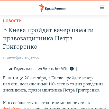
Доступность
ссылки
Вернуться
НОВОСТИ
к
НОВОСТИ
В Киеве пройдет вечер памяти
основному
СПЕЦПРОЕКТЫ
содержанию
правозащитника Петра
ВОДА
Вернутся
ГРУЗ 200
Григоренко
к
ИСТОРИЯ
КАРТА ВОЕННЫХ ОБЪЕКТОВ КРЫМА
главной
19 октября 2017, 17:56
ЕЩЕ
11 ЛЕТ ОККУПАЦИИ КРЫМА. 11 ИСТОРИЙ СОПРОТИВЛЕНИЯ
навигации
Вернутся
Поделиться
Читать без VPN
РАДІО СВОБОДА
ИНТЕРАКТИВ
к
В пятницу, 20 октября, в Киеве пройдет вечер
КАК ОБОЙТИ БЛОКИРОВКУ
ИНФОГРАФИКА
поиску
памяти, посвященный 110-летию со дня рождения
ТЕЛЕПРОЕКТ КРЫМ.РЕАЛИИ
диссидента, правозащитника Петра Григоренко.
Українською
СОВЕТЫ ПРАВОЗАЩИТНИКОВ
Qırımtatar
Как сообщается на странице мероприятия в
ПРОПАВШИЕ БЕЗ ВЕСТИ