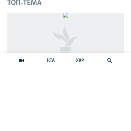
ТОП-ТЕМА
КТА
УКР
Андрей Щекун: «Крым –
Искать
единственный регион, где украинцы –
меньшинство»
Дискуссия вокруг планов установить День
защиты прав украинской общины Крыма