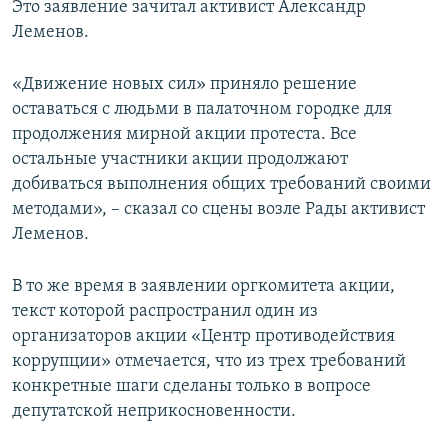
Это заявление зачитал активист Александр
ПРИСОЕДИНЯЙТЕСЬ!
ПОБЕДИТЕЛЕЙ НЕ СУДЯТ?
Леменов.
КРЫМ.НЕПОКОРЕННЫЙ
«Движение новых сил» приняло решение
ELIFBE
оставаться с людьми в палаточном городке для
УКРАИНСКАЯ ПРОБЛЕМА КРЫМА
продолжения мирной акции протеста. Все
Все сайты RFE/RL
остальные участники акции продолжают
добиваться выполнения общих требований своими
методами», – сказал со сцены возле Рады активист
Леменов.
В то же время в заявлении оргкомитета акции,
текст которой распространил один из
организаторов акции «Центр противодействия
коррупции» отмечается, что из трех требований
конкретные шаги сделаны только в вопросе
депутатской неприкосновенности.