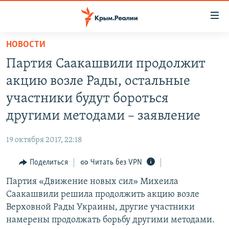
Доступность
ссылки
Вернуться
НОВОСТИ
к
НОВОСТИ
Партия Саакашвили продолжит
основному
СПЕЦПРОЕКТЫ
содержанию
акцию возле Рады, остальные
ВОДА
Вернутся
ГРУЗ 200
участники будут бороться
к
ИСТОРИЯ
КАРТА ВОЕННЫХ ОБЪЕКТОВ КРЫМА
другими методами – заявление
главной
ЕЩЕ
11 ЛЕТ ОККУПАЦИИ КРЫМА. 11 ИСТОРИЙ СОПРОТИВЛЕНИЯ
навигации
19 октября 2017, 22:18
Вернутся
РАДІО СВОБОДА
ИНТЕРАКТИВ
к
Поделиться
Читать без VPN
КАК ОБОЙТИ БЛОКИРОВКУ
ИНФОГРАФИКА
поиску
Партия «Движение новых сил» Михеила
ТЕЛЕПРОЕКТ КРЫМ.РЕАЛИИ
Українською
Саакашвили решила продолжить акцию возле
СОВЕТЫ ПРАВОЗАЩИТНИКОВ
Верховной Рады Украины, другие участники
Qırımtatar
намерены продолжать борьбу другими методами.
ПРОПАВШИЕ БЕЗ ВЕСТИ