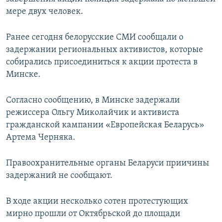
ПРИСОЕДИНЯЙТЕСЬ!
ПОБЕДИТЕЛЕЙ НЕ СУДЯТ?
мере двух человек.
КРЫМ.НЕПОКОРЕННЫЙ
Ранее сегодня белорусские СМИ сообщали о
ELIFBE
задержании региональных активистов, которые
собирались присоединиться к акции протеста в
УКРАИНСКАЯ ПРОБЛЕМА КРЫМА
Минске.
Все сайты RFE/RL
Согласно сообщению, в Минске задержали
режиссера Ольгу Миколайчик и активиста
гражданской кампании «Европейская Беларусь»
Артема Черняка.
Правоохранительные органы Беларуси приичины
задержаний не сообщают.
В ходе акции несколько сотен протестующих
мирно прошли от Октябрьской до площади