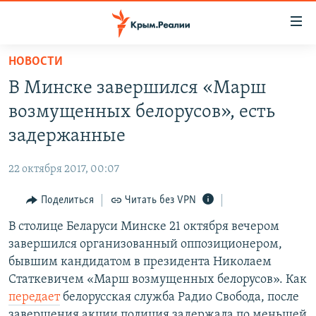
Доступность
ссылки
Вернуться
НОВОСТИ
к
НОВОСТИ
В Минске завершился «Марш
основному
СПЕЦПРОЕКТЫ
содержанию
возмущенных белорусов», есть
ВОДА
Вернутся
ГРУЗ 200
задержанные
к
ИСТОРИЯ
КАРТА ВОЕННЫХ ОБЪЕКТОВ КРЫМА
главной
22 октября 2017, 00:07
ЕЩЕ
11 ЛЕТ ОККУПАЦИИ КРЫМА. 11 ИСТОРИЙ СОПРОТИВЛЕНИЯ
навигации
Вернутся
Поделиться
Читать без VPN
РАДІО СВОБОДА
ИНТЕРАКТИВ
к
В столице Беларуси Минске 21 октября вечером
КАК ОБОЙТИ БЛОКИРОВКУ
ИНФОГРАФИКА
поиску
завершился организованный оппозиционером,
ТЕЛЕПРОЕКТ КРЫМ.РЕАЛИИ
бывшим кандидатом в президента Николаем
Українською
Статкевичем «Марш возмущенных белорусов». Как
СОВЕТЫ ПРАВОЗАЩИТНИКОВ
Qırımtatar
передает
белорусская служба Радио Свобода, после
ПРОПАВШИЕ БЕЗ ВЕСТИ
завершения акции полиция задержала по меньшей