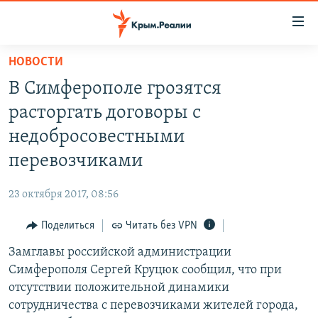
Доступность
ссылки
Вернуться
НОВОСТИ
к
НОВОСТИ
В Симферополе грозятся
основному
СПЕЦПРОЕКТЫ
содержанию
расторгать договоры с
ВОДА
Вернутся
ГРУЗ 200
недобросовестными
к
ИСТОРИЯ
КАРТА ВОЕННЫХ ОБЪЕКТОВ КРЫМА
перевозчиками
главной
ЕЩЕ
11 ЛЕТ ОККУПАЦИИ КРЫМА. 11 ИСТОРИЙ СОПРОТИВЛЕНИЯ
навигации
23 октября 2017, 08:56
Вернутся
РАДІО СВОБОДА
ИНТЕРАКТИВ
к
Поделиться
Читать без VPN
КАК ОБОЙТИ БЛОКИРОВКУ
ИНФОГРАФИКА
поиску
Замглавы российской администрации
ТЕЛЕПРОЕКТ КРЫМ.РЕАЛИИ
Українською
Симферополя Сергей Круцюк сообщил, что при
СОВЕТЫ ПРАВОЗАЩИТНИКОВ
отсутствии положительной динамики
Qırımtatar
сотрудничества с перевозчиками жителей города,
ПРОПАВШИЕ БЕЗ ВЕСТИ