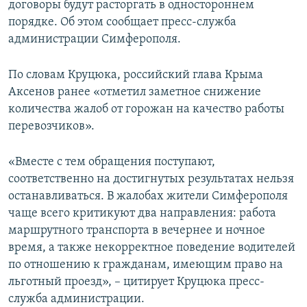
договоры будут расторгать в одностороннем
ПРИСОЕДИНЯЙТЕСЬ!
ПОБЕДИТЕЛЕЙ НЕ СУДЯТ?
порядке. Об этом сообщает пресс-служба
КРЫМ.НЕПОКОРЕННЫЙ
администрации Симферополя.
ELIFBE
По словам Круцюка, российский глава Крыма
УКРАИНСКАЯ ПРОБЛЕМА КРЫМА
Аксенов ранее «отметил заметное снижение
Все сайты RFE/RL
количества жалоб от горожан на качество работы
перевозчиков».
«Вместе с тем обращения поступают,
соответственно на достигнутых результатах нельзя
останавливаться. В жалобах жители Симферополя
чаще всего критикуют два направления: работа
маршрутного транспорта в вечернее и ночное
время, а также некорректное поведение водителей
по отношению к гражданам, имеющим право на
льготный проезд», – цитирует Круцюка пресс-
служба администрации.