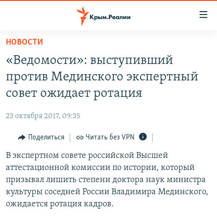
Доступность
ссылки
Вернуться
НОВОСТИ
к
НОВОСТИ
«Ведомости»: выступивший
основному
СПЕЦПРОЕКТЫ
содержанию
против Мединского экспертный
ВОДА
Вернутся
ГРУЗ 200
совет ожидает ротация
к
ИСТОРИЯ
КАРТА ВОЕННЫХ ОБЪЕКТОВ КРЫМА
главной
23 октября 2017, 09:35
ЕЩЕ
11 ЛЕТ ОККУПАЦИИ КРЫМА. 11 ИСТОРИЙ СОПРОТИВЛЕНИЯ
навигации
Вернутся
Поделиться
Читать без VPN
РАДІО СВОБОДА
ИНТЕРАКТИВ
к
В экспертном совете российской Высшей
КАК ОБОЙТИ БЛОКИРОВКУ
ИНФОГРАФИКА
поиску
аттестационной комиссии по истории, который
ТЕЛЕПРОЕКТ КРЫМ.РЕАЛИИ
призывал лишить степени доктора наук министра
Українською
культуры соседней России Владимира Мединского,
СОВЕТЫ ПРАВОЗАЩИТНИКОВ
Qırımtatar
ожидается ротация кадров.
ПРОПАВШИЕ БЕЗ ВЕСТИ