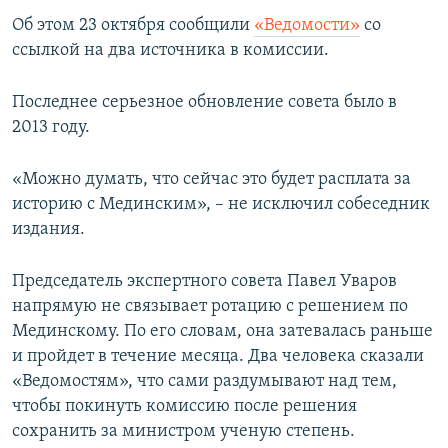
ПРИСОЕДИНЯЙТЕСЬ!
ПОБЕДИТЕЛЕЙ НЕ СУДЯТ?
Об этом 23 октября сообщили
«Ведомости»
со
ссылкой на два источника в комиссии.
КРЫМ.НЕПОКОРЕННЫЙ
ELIFBE
Последнее серьезное обновление совета было в
2013 году.
УКРАИНСКАЯ ПРОБЛЕМА КРЫМА
Все сайты RFE/RL
«Можно думать, что сейчас это будет расплата за
историю с Мединским», – не исключил собеседник
издания.
Председатель экспертного совета Павел Уваров
напрямую не связывает ротацию с решением по
Мединскому. По его словам, она затевалась раньше
и пройдет в течение месяца. Два человека сказали
«Ведомостям», что сами раздумывают над тем,
чтобы покинуть комиссию после решения
сохранить за министром ученую степень.