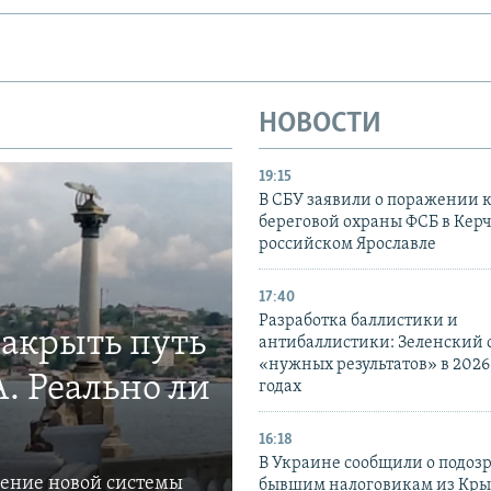
НОВОСТИ
19:15
В СБУ заявили о поражении 
береговой охраны ФСБ в Керч
российском Ярославле
17:40
Разработка баллистики и
закрыть путь
антибаллистики: Зеленский
«нужных результатов» в 2026
. Реально ли
годах
16:18
В Украине сообщили о подоз
ление новой системы
бывшим налоговикам из Кры