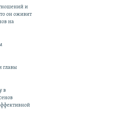
отношений и
то он оживит
нов на
м
и главы
у в
сенов
еэффективной