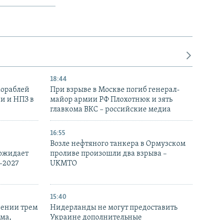
18:44
кораблей
При взрыве в Москве погиб генерал-
и и НПЗ в
майор армии РФ Плохотнюк и зять
главкома ВКС – российские медиа
16:55
Возле нефтяного танкера в Ормузском
 ожидает
проливе произошли два взрыва –
-2027
UKMTO
15:40
рении трем
Нидерланды не могут предоставить
ма,
Украине дополнительные