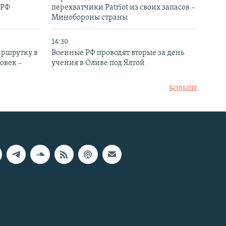
 РФ
перехватчики Patriot из своих запасов –
Минобороны страны
14:30
аршрутку в
Военные РФ проводят вторые за день
овек –
учения в Оливе под Ялтой
БОЛЬШЕ