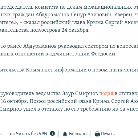
 председатель комитета по делам межнациональных 
ных граждан Абдураманов Ленур Азизович. Уверен, ч
митете», – сказал российский глава Крыма Сергей Аксе
вительства полуострова 24 октября.
что ранее Абдураманов руководил сектором по вопроса
ьных отношений в администрации Феодосии.
вительства Крыма нет информации о новом назначени
руководитель ведомства Заур Смирнов
подал
в отставк
 16 октября. Позже российский глава Крыма Сергей Ак
о Смирнов ушел в отставку по его требованию из-за «н
ся
Читать без VPN
Follow us
Печать