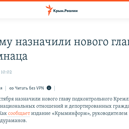
му назначили нового гла
мнаца
 10:02
ся
Читать без VPN
ктября назначили нового главу подконтрольного Крем
жнациональных отношений и депортированных гражд
Как
сообщает
издание «Крыминформ», руководителем 
бдураманов.