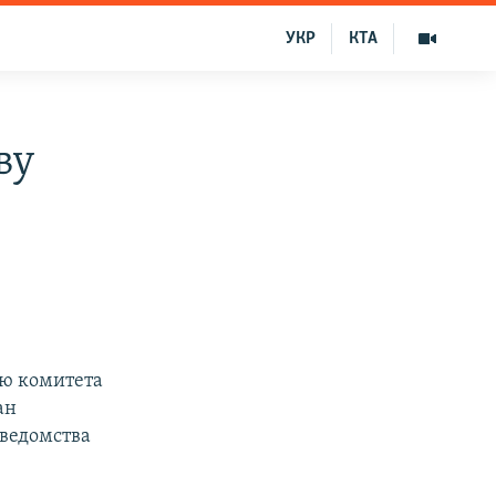
УКР
КТА
ву
лю комитета
ан
ведомства