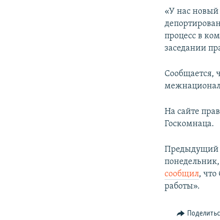
ПОБЕДИТЕЛЕЙ НЕ СУДЯТ?
«У нас новый
КРЫМ.НЕПОКОРЕННЫЙ
депортирован
процесс в ко
ELIFBE
заседании пра
УКРАИНСКАЯ ПРОБЛЕМА КРЫМА
Сообщается, 
межнационал
На сайте пра
Госкомнаца.
Предыдущий 
понедельник,
сообщил
, чт
работы».
Поделить