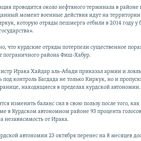
ация проводится около нефтяного терминала в районе 
данный момент военные действия идут на территории
ркук, которую отряды пешмерга отбили в 2014 году у 
государства».
но, что курдские отряды потерпели существенное пора
т пограничного района Фиш-Хабур.
стр Ирака Хайдар аль-Абади приказал армии и лоял
ь под контроль Багдада не только Киркук, но и пропус
границе, находящиеся в пределах курдской автономии.
тся изменить баланс сил в свою пользу после того, как
ме в Курдском автономном районе 93 процента голос
за независимость от Ирака.
рдской автономии 23 октября перенес на 8 месяцев д