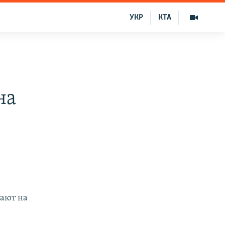
УКР
КТА
на
ают на