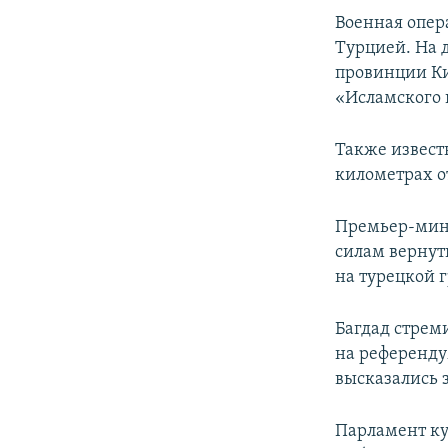
ПОБЕДИТЕЛЕЙ НЕ СУДЯТ?
Военная опер
КРЫМ.НЕПОКОРЕННЫЙ
Турцией. На 
провинции Ки
ELIFBE
«Исламского 
УКРАИНСКАЯ ПРОБЛЕМА КРЫМА
Также извест
километрах о
Премьер-мини
силам вернут
на турецкой 
Багдад стреми
на референду
высказались 
Парламент ку