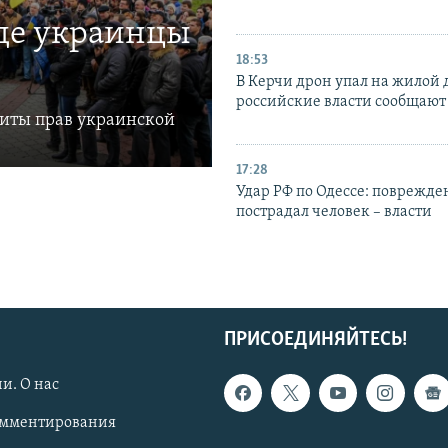
где украинцы
18:53
В Керчи дрон упал на жилой 
российские власти сообщают
щиты прав украинской
17:28
Удар РФ по Одессе: поврежде
пострадал человек – власти
ПРИСОЕДИНЯЙТЕСЬ!
и. О нас
омментирования