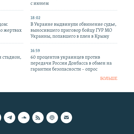
с июнем
18:02
дом:
В Украине выдвинули обвинение судье,
 о жертвах
выносившего приговор бойцу ГУР МО
Украины, попавшего в плен в Крыму
16:59
н стадион,
60 процентов украинцев против
передачи России Донбасса в обмен на
гарантии безопасности – опрос
БОЛЬШЕ