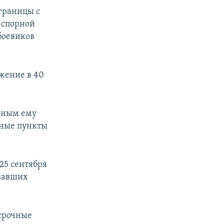
границы с
 спорной
боевиков
жение в 40
ьным ему
кные пункты
 25 сентября
овавших
осрочные