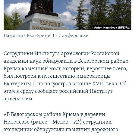
ПРИСОЕДИНЯЙТЕСЬ!
ПОБЕДИТЕЛЕЙ НЕ СУДЯТ?
КРЫМ.НЕПОКОРЕННЫЙ
ELIFBE
Памятник Екатерине II в Симферополе
УКРАИНСКАЯ ПРОБЛЕМА КРЫМА
Все сайты RFE/RL
Сотрудники Института археологии Российской
академии наук обнаружили в Белогорском районе
Крыма каменный мост, который, вероятнее всего,
был построен к путешествию императрицы
Екатерины II на полуостров в конце XVIII века. Об
этом в среду сообщает российский Институт
археологии.
«В Белогорском районе Крыма у деревни
Некрасово (ранее – Мелек –
КР
) сотрудники
экспедиции обнаружили памятник дорожного