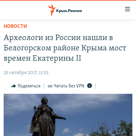
Доступность
ссылки
Вернуться
НОВОСТИ
к
НОВОСТИ
Археологи из России нашли в
основному
СПЕЦПРОЕКТЫ
содержанию
Белогорском районе Крыма мост
ВОДА
Вернутся
ГРУЗ 200
времен Екатерины II
к
ИСТОРИЯ
КАРТА ВОЕННЫХ ОБЪЕКТОВ КРЫМА
главной
25 октября 2017, 11:52
ЕЩЕ
11 ЛЕТ ОККУПАЦИИ КРЫМА. 11 ИСТОРИЙ СОПРОТИВЛЕНИЯ
навигации
Вернутся
Поделиться
Читать без VPN
РАДІО СВОБОДА
ИНТЕРАКТИВ
к
КАК ОБОЙТИ БЛОКИРОВКУ
ИНФОГРАФИКА
поиску
ТЕЛЕПРОЕКТ КРЫМ.РЕАЛИИ
Українською
СОВЕТЫ ПРАВОЗАЩИТНИКОВ
Qırımtatar
ПРОПАВШИЕ БЕЗ ВЕСТИ