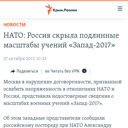
Доступность
ссылки
Вернуться
НОВОСТИ
к
НОВОСТИ
НАТО: Россия скрыла подлинные
основному
СПЕЦПРОЕКТЫ
содержанию
масштабы учений «Запад-2017»
ВОДА
Вернутся
ГРУЗ 200
к
27 октября 2017, 10:23
ИСТОРИЯ
КАРТА ВОЕННЫХ ОБЪЕКТОВ КРЫМА
главной
ЕЩЕ
Поделиться
Читать без VPN
11 ЛЕТ ОККУПАЦИИ КРЫМА. 11 ИСТОРИЙ СОПРОТИВЛЕНИЯ
навигации
Вернутся
РАДІО СВОБОДА
Москва в нарушение договоренности, призванной
ИНТЕРАКТИВ
к
ослабить напряженность в отношениях НАТО и
КАК ОБОЙТИ БЛОКИРОВКУ
ИНФОГРАФИКА
поиску
России, представила недостоверные сведения о
ТЕЛЕПРОЕКТ КРЫМ.РЕАЛИИ
масштабах военных учений «Запад-2017».
Українською
СОВЕТЫ ПРАВОЗАЩИТНИКОВ
Qırımtatar
Об этом западные представители сообщили
ПРОПАВШИЕ БЕЗ ВЕСТИ
российскому постпреду при НАТО Александру