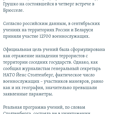
Грушко на состоявшейся в четверг встрече в
ПРИСОЕДИНЯЙТЕСЬ!
ПОБЕДИТЕЛЕЙ НЕ СУДЯТ?
Брюсселе.
КРЫМ.НЕПОКОРЕННЫЙ
ELIFBE
Согласно российским данным, в сентябрьских
учениях на территориях России и Беларуси
УКРАИНСКАЯ ПРОБЛЕМА КРЫМА
приняли участие 12700 военнослужащих.
Все сайты RFE/RL
Официальная цель учений была сформулирована
как отражение нападения террористов с
территории соседних государств. Однако, как
сообщил журналистам генеральный секретарь
НАТО Йенс Столтенберг, фактическое число
военнослужащих – участников маневров, равно
как и их география, значительно превышали
заявленные параметры.
Реальная программа учений, по словам
Столтенберга, состояла не в уничтожении